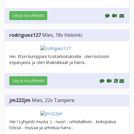
Liity ja ota yhteyttä
rodriguez127
Mies
, 18v
Helsinki
Hei. Etsin kumppani tositarkoituksella . olen kotoisin
espanjasta ja olen lihaksikkaat ja harra...
Liity ja ota yhteyttä
jm222jm
Mies
, 22v
Tampere
Hei ! Lyhyesti musta :) - nuori - urheilullinen - kokopäivä
töissä - musaa ja urheilua harra...