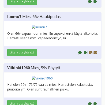
Liity ja ota yhteyttä
luomu7
Mies
, 66v
Haukipudas
Olen 66v vapaa nuori mies. En tupakoi enkä käytä alkoholia.
Harrastuksena mm. vapaaehtoistyö, lu...
Liity ja ota yhteyttä
Viikinki1960
Mies
, 59v
Pöytyä
Hei olen 52v 179/75 vaalea mies. Harrastelen kalastusta,
puutöitä ym. Olen suht rauhallinen josku...
Liity ja ota yhteyttä