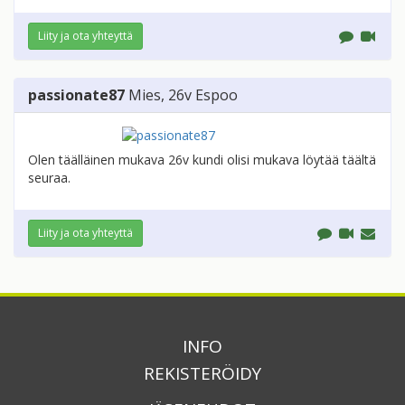
Liity ja ota yhteyttä
passionate87
Mies
, 26v
Espoo
Olen täälläinen mukava 26v kundi olisi mukava löytää täältä
seuraa.
Liity ja ota yhteyttä
INFO
REKISTERÖIDY