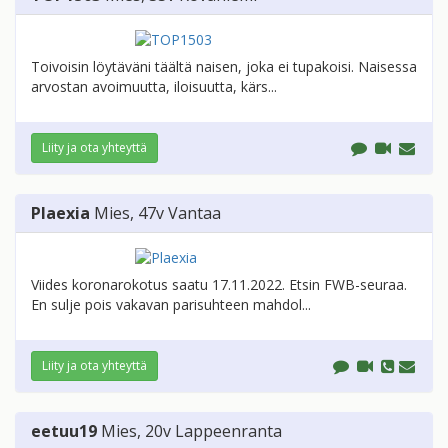
Toivoisin löytäväni täältä naisen, joka ei tupakoisi. Naisessa
arvostan avoimuutta, iloisuutta, kärs...
Liity ja ota yhteyttä
Plaexia
Mies
, 47v
Vantaa
Viides koronarokotus saatu 17.11.2022. Etsin FWB-seuraa.
En sulje pois vakavan parisuhteen mahdol...
Liity ja ota yhteyttä
eetuu19
Mies
, 20v
Lappeenranta