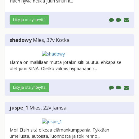
Haen hyviä hetkiä juuri sinun k...
Liity ja ota yhteyttä
shadowy
Mies
, 37v
Kotka
Elämä on mallillaan mutta jotakin silti puutuu ehkäpä se
olet juuri SINÄ. Oletko valmis hypäänään r...
Liity ja ota yhteyttä
juspe_1
Mies
, 22v
Jämsä
Moi! Etsin sitä oikeaa elämänkumppania. Tykkään
urheilusta, autoista, luonnosta ja toki renno...