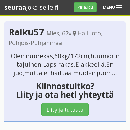
seuraa
jokaiselle.fi
Avaa
Kirjaudu
MENU
valikko
Raiku57
Mies
, 67v
Hailuoto
,
Pohjois-Pohjanmaa
Olen nuorekas,60kg/172cm,huumorin
tajuinen.Lapsirakas.Eläkkeellä.En
juo,mutta ei haittaa muiden juom...
Kiinnostuitko?
Liity ja ota heti yhteyttä
Liity ja tutustu