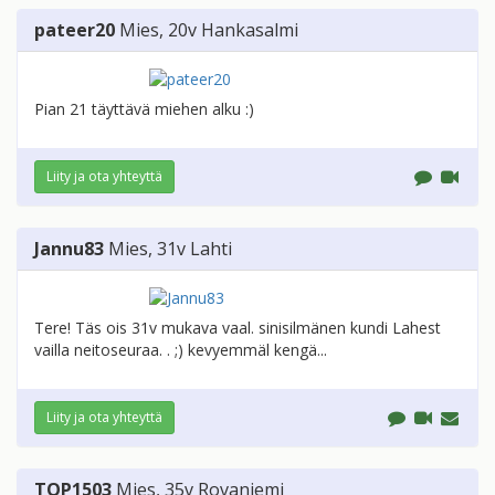
pateer20
Mies
, 20v
Hankasalmi
Pian 21 täyttävä miehen alku :)
Liity ja ota yhteyttä
Jannu83
Mies
, 31v
Lahti
Tere! Täs ois 31v mukava vaal. sinisilmänen kundi Lahest
vailla neitoseuraa. . ;) kevyemmäl kengä...
Liity ja ota yhteyttä
TOP1503
Mies
, 35v
Rovaniemi