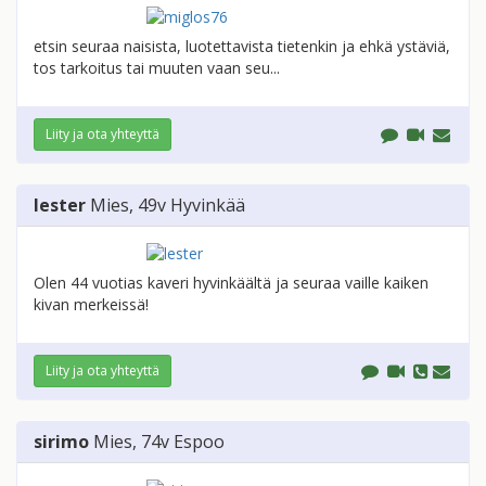
etsin seuraa naisista, luotettavista tietenkin ja ehkä ystäviä,
tos tarkoitus tai muuten vaan seu...
Liity ja ota yhteyttä
lester
Mies
, 49v
Hyvinkää
Olen 44 vuotias kaveri hyvinkäältä ja seuraa vaille kaiken
kivan merkeissä!
Liity ja ota yhteyttä
sirimo
Mies
, 74v
Espoo