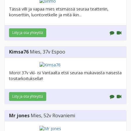
Tässä villi ja vapaa mies etsimässä seuraa teatteriin,
konserttiin, luontoretkelle ja mitä ikin...
Liity ja ota yhteyttä
Kimsa76
Mies
, 37v
Espoo
Moro! 37v vkl- isi Vantaalta etsii seuraa mukavasta naisesta
tositarkoituksella!!
Liity ja ota yhteyttä
Mr jones
Mies
, 52v
Rovaniemi