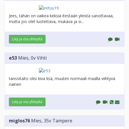
Jees, tähän on vaikea keksiä itestään yleistä sanottavaa,
mutta jos olet luotettava, mukava ja si...
Liity ja ota yhteyttä
e53
Mies
, 0v
Vihti
tanssitaito olisi kiva lisä, muuten normaali maalla viihtyvä
nainen
Liity ja ota yhteyttä
miglos76
Mies
, 35v
Tampere