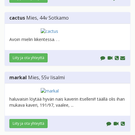
cactus
Mies
, 44v
Sotkamo
Avoin mielin liikentessa. . .
Liity ja ota yhteyttä
markal
Mies
, 55v
Iisalmi
haluvaisin löytää hyvän nais kaverin itselleni!! täällä olis ihan
mukava kaveri, 191/97, vaalee, ...
Liity ja ota yhteyttä