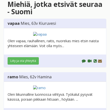
Miehiä, jotka etsivät seuraa
- Suomi
vapaa
Mies
, 63v
Kiuruvesi
Olen vapaa, rauhallinen, raitis, nuorekas mies etsin naista
yhteiseen elämään. Voit olla myös...
Liity ja ota yhteyttä
ramo
Mies
, 62v
Hamina
Olen liikunnalline luonnossa viihtyvä. Työkalut pysyvät
käsissä, poraan piikkaan hitsaan , höylään. ...