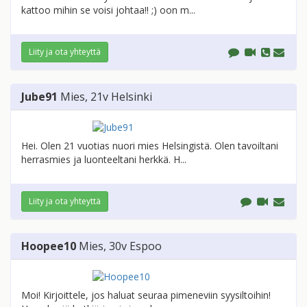
kattoo mihin se voisi johtaa!! ;) oon m...
Liity ja ota yhteyttä
Jube91
Mies
, 21v
Helsinki
Hei. Olen 21 vuotias nuori mies Helsingistä. Olen tavoiltani
herrasmies ja luonteeltani herkkä. H...
Liity ja ota yhteyttä
Hoopee10
Mies
, 30v
Espoo
Moi! Kirjoittele, jos haluat seuraa pimeneviin syysiltoihin!