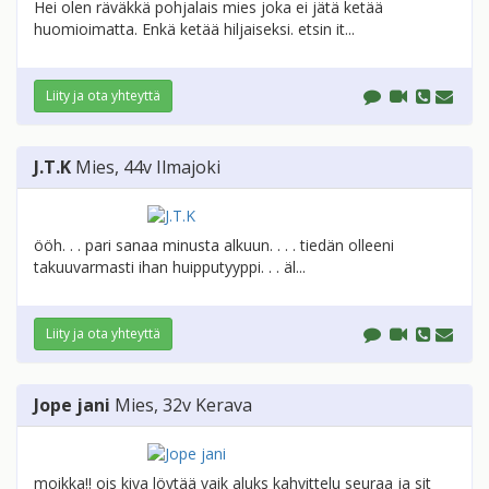
Hei olen räväkkä pohjalais mies joka ei jätä ketää
huomioimatta. Enkä ketää hiljaiseksi. etsin it...
Liity ja ota yhteyttä
J.T.K
Mies
, 44v
Ilmajoki
ööh. . . pari sanaa minusta alkuun. . . . tiedän olleeni
takuuvarmasti ihan huipputyyppi. . . äl...
Liity ja ota yhteyttä
Jope jani
Mies
, 32v
Kerava
moikka!! ois kiva löytää vaik aluks kahvittelu seuraa ja sit