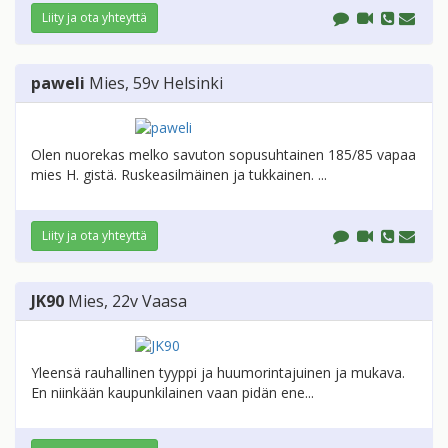
Liity ja ota yhteyttä
paweli
Mies
, 59v
Helsinki
Olen nuorekas melko savuton sopusuhtainen 185/85 vapaa
mies H. gistä. Ruskeasilmäinen ja tukkainen. ...
Liity ja ota yhteyttä
JK90
Mies
, 22v
Vaasa
Yleensä rauhallinen tyyppi ja huumorintajuinen ja mukava.
En niinkään kaupunkilainen vaan pidän ene...