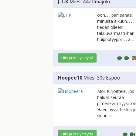
J.T.K
Mies
, 44v
Ilmajoki
ööh. . . pari sanaa
minusta alkuun. . . .
tiedän olleeni
takuuvarmasti ihan
huipputyyppi. . . äl...
Liity ja ota yhteyttä
Hoopee10
Mies
, 30v
Espoo
Moi! Kirjoittele, jos
haluat seuraa
pimeneviin syysiltoih
Haen hyviä hetkiä ju
sinun k...
Liity ja ota yhteyttä