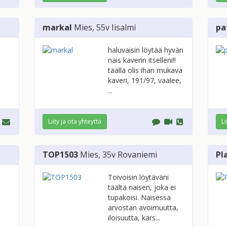
markal
Mies
, 55v
Iisalmi
pa
haluvaisin löytää hyvän
nais kaverin itselleni!!
täällä olis ihan mukava
kaveri, 191/97, vaalee,
...
Liity ja ota yhteyttä
Li
TOP1503
Mies
, 35v
Rovaniemi
Pl
Toivoisin löytäväni
täältä naisen, joka ei
tupakoisi. Naisessa
arvostan avoimuutta,
iloisuutta, kärs...