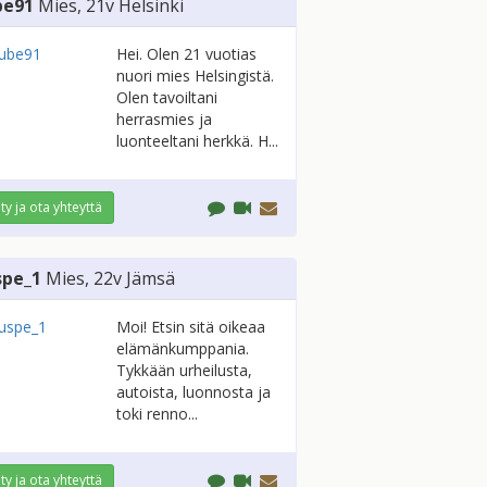
be91
Mies
, 21v
Helsinki
Hei. Olen 21 vuotias
nuori mies Helsingistä.
Olen tavoiltani
herrasmies ja
luonteeltani herkkä. H...
ity ja ota yhteyttä
spe_1
Mies
, 22v
Jämsä
Moi! Etsin sitä oikeaa
elämänkumppania.
Tykkään urheilusta,
autoista, luonnosta ja
toki renno...
ity ja ota yhteyttä