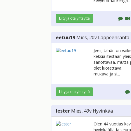
kevyemmäl kengä...
Liity ja ota yhteyttä
eetuu19
Mies
, 20v
Lappeenranta
Jees, tähän on vaik
keksiä itestään ylei
sanottavaa, mutta 
olet luotettava,
mukava ja si...
Liity ja ota yhteyttä
lester
Mies
, 49v
Hyvinkää
Olen 44 vuotias kav
hyvinkäältä ja seur