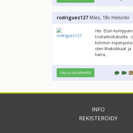
rodriguez127
Mies
, 18v
Helsinki
Hei. Etsin kumppani
tositarkoituksella . 
kotoisin espanjasta
olen lihaksikkaat ja
harra...
Liity ja ota yhteyttä
INFO
REKISTERÖIDY