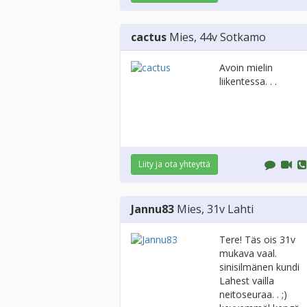
cactus
Mies
, 44v
Sotkamo
Avoin mielin
liikentessa. . .
Liity ja ota yhteyttä
Jannu83
Mies
, 31v
Lahti
Tere! Täs ois 31v
mukava vaal.
sinisilmänen kundi
Lahest vailla
neitoseuraa. . ;)