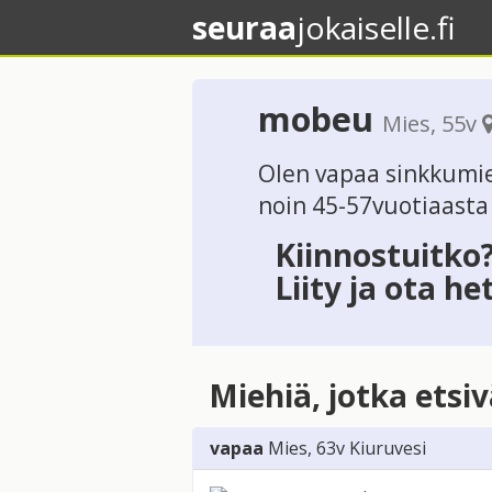
seuraa
jokaiselle.fi
mobeu
Mies
, 55v
Olen vapaa sinkkumie
noin 45-57vuotiaasta
Kiinnostuitko
Liity ja ota he
Miehiä, jotka etsi
vapaa
Mies
, 63v
Kiuruvesi