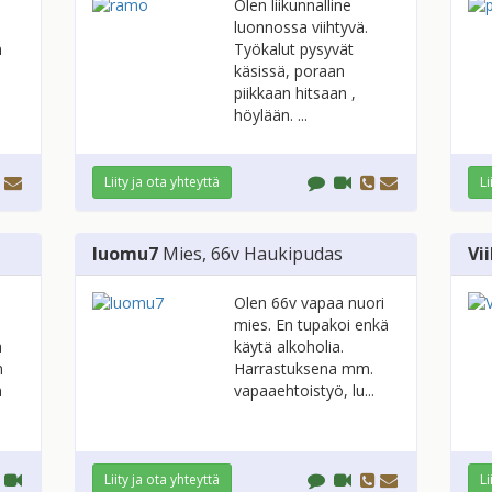
Olen liikunnalline
luonnossa viihtyvä.
n
Työkalut pysyvät
käsissä, poraan
piikkaan hitsaan ,
höylään. ...
Liity ja ota yhteyttä
Li
luomu7
Mies
, 66v
Haukipudas
Vi
Olen 66v vapaa nuori
mies. En tupakoi enkä
a
käytä alkoholia.
n
Harrastuksena mm.
n
vapaaehtoistyö, lu...
Liity ja ota yhteyttä
Li