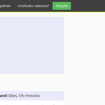
palvelu
Unohtuiko salasana?
Kirjaudu
weli
Mies
, 59v
Helsinki