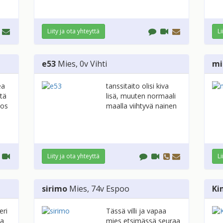
Liity ja ota yhteyttä
Li
e53
Mies
, 0v
Vihti
mi
ea
tanssitaito olisi kiva
stä
lisä, muuten normaali
jos
maalla viihtyvä nainen
Liity ja ota yhteyttä
Li
sirimo
Mies
, 74v
Espoo
Ki
eri
Tässä villi ja vapaa
aa
mies etsimässä seuraa