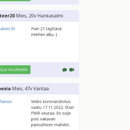
teer20
Mies
, 20v
Hankasalmi
Pian 21 täyttävä
miehen alku :)
ity ja ota yhteyttä
aexia
Mies
, 47v
Vantaa
Viides koronarokotus
saatu 17.11.2022. Etsin
FWB-seuraa. En sulje
pois vakavan
parisuhteen mahdol...