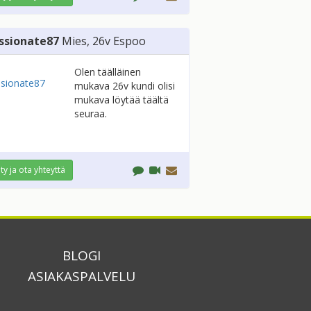
ssionate87
Mies
, 26v
Espoo
Olen täälläinen
mukava 26v kundi olisi
mukava löytää täältä
seuraa.
ity ja ota yhteyttä
BLOGI
ASIAKASPALVELU