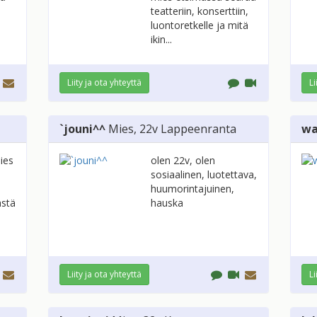
teatteriin, konserttiin,
luontoretkelle ja mitä
ikin...
Liity ja ota yhteyttä
Li
`jouni^^
Mies
, 22v
Lappeenranta
wa
ies
olen 22v, olen
sosiaalinen, luotettava,
huumorintajuinen,
ästä
hauska
Liity ja ota yhteyttä
Li