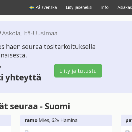
På svenska
Liity jäseneksi
Info
Asiakas
Askola
,
Itä-Uusimaa
s haen seuraa tositarkoituksella
 naisesta.
?
Liity ja tutustu
ti yhteyttä
vät seuraa - Suomi
ramo
Mies
, 62v
Hamina
pa