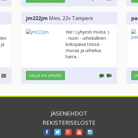
jm222jm
Mies
, 22v
Tampere
pa
Hei ! Lyhyesti musta :)
olen
- nuori - urheilullinen -
 ja
kokopäivä töissä -
musaa ja urheilua
harra...
Liity ja ota yhteyttä
Li
JÄSENEHDOT
REKISTERISELOSTE