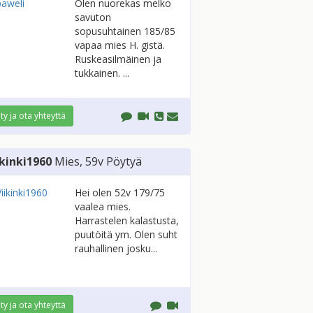
Olen nuorekas melko
savuton
sopusuhtainen 185/85
vapaa mies H. gistä.
Ruskeasilmäinen ja
tukkainen. ...
ity ja ota yhteyttä
ikinki1960
Mies
, 59v
Pöytyä
Hei olen 52v 179/75
vaalea mies.
Harrastelen kalastusta,
puutöitä ym. Olen suht
rauhallinen josku...
ity ja ota yhteyttä