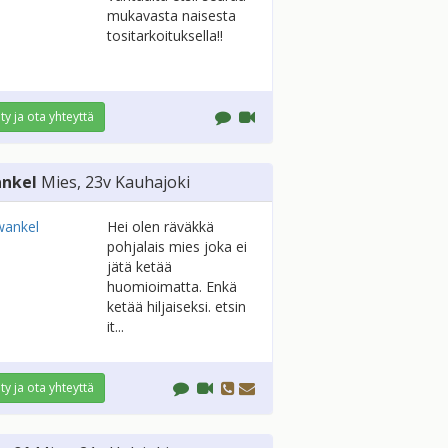
mukavasta naisesta
tositarkoituksella!!
ity ja ota yhteyttä
nkel
Mies
, 23v
Kauhajoki
Hei olen räväkkä
pohjalais mies joka ei
jätä ketää
huomioimatta. Enkä
ketää hiljaiseksi. etsin
it...
ity ja ota yhteyttä