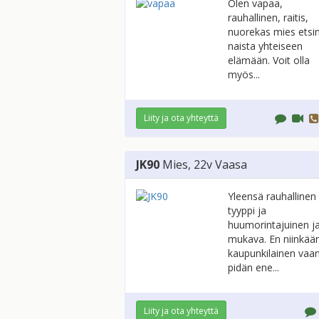
Olen vapaa,
rauhallinen, raitis,
nuorekas mies etsi
naista yhteiseen
elämään. Voit olla
myös...
Liity ja ota yhteyttä
JK90
Mies
, 22v
Vaasa
Yleensä rauhallinen
tyyppi ja
huumorintajuinen j
mukava. En niinkää
kaupunkilainen vaa
pidän ene...
Liity ja ota yhteyttä