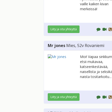
vaille kaiken kivan
merkeissä!
Liity ja ota yhteyttä
Mr jones
Mies
, 52v
Rovaniemi
Moi! Vapaa sinkkum
etsii mukavaa,
katseenkestävää,
naisellista ja seksik
naista tositarkoitu...
Liity ja ota yhteyttä