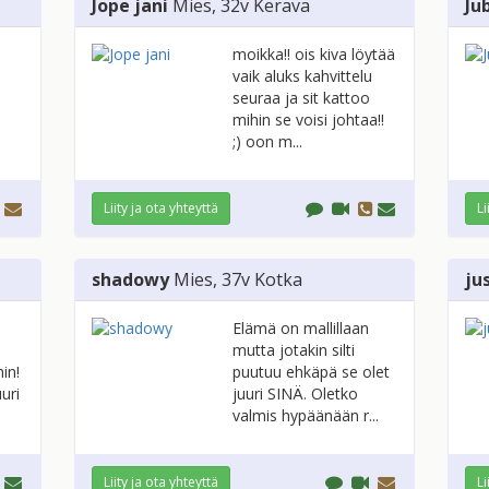
Jope jani
Mies
, 32v
Kerava
Ju
moikka!! ois kiva löytää
vaik aluks kahvittelu
seuraa ja sit kattoo
mihin se voisi johtaa!!
;) oon m...
Liity ja ota yhteyttä
Li
shadowy
Mies
, 37v
Kotka
ju
Elämä on mallillaan
mutta jotakin silti
in!
puutuu ehkäpä se olet
uri
juuri SINÄ. Oletko
valmis hypäänään r...
Liity ja ota yhteyttä
Li