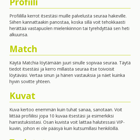
Profiili
Profiililla kerrot itsestäsi muille palvelusta seuraa hakeville.
Siihen kannattaakin panostaa, koska sillä voit tehokkaasti
herättää vastapuolen mielenkiinnon tai tyrehdyttää sen heti
alkuunsa.
Match
Käytä Matchia löytämään juuri sinulle sopivaa seuraa. Täytä
tiedot itsestäsi ja kerro millaista seuraa itse toivoisit
löytäväsi. Vertaa sinun ja hänen vastauksia ja näet kuinka
hyvin sovitte yhteen.
Kuvat
Kuva kertoo enemmän kuin tuhat sanaa, sanotaan. Voit
liittää profiiliisi jopa 10 kuvaa itsestäsi ja esimerkiksi
harrastuksistasi. Osan kuvista voit laittaa halutessasi VIP-
kuviin, johon ei ole pääsyä kuin kutsumillasi henkilöillä.