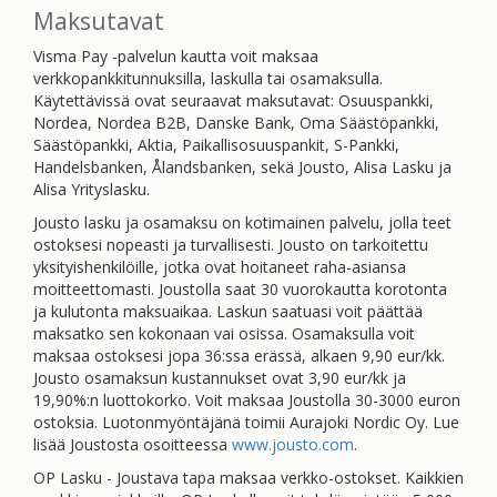
Maksutavat
Visma Pay -palvelun kautta voit maksaa
verkkopankkitunnuksilla, laskulla tai osamaksulla.
Käytettävissä ovat seuraavat maksutavat: Osuuspankki,
Nordea, Nordea B2B, Danske Bank, Oma Säästöpankki,
Säästöpankki, Aktia, Paikallisosuuspankit, S-Pankki,
Handelsbanken, Ålandsbanken, sekä Jousto, Alisa Lasku ja
Alisa Yrityslasku.
Jousto lasku ja osamaksu on kotimainen palvelu, jolla teet
ostoksesi nopeasti ja turvallisesti. Jousto on tarkoitettu
yksityishenkilöille, jotka ovat hoitaneet raha-asiansa
moitteettomasti. Joustolla saat 30 vuorokautta korotonta
ja kulutonta maksuaikaa. Laskun saatuasi voit päättää
maksatko sen kokonaan vai osissa. Osamaksulla voit
maksaa ostoksesi jopa 36:ssa erässä, alkaen 9,90 eur/kk.
Jousto osamaksun kustannukset ovat 3,90 eur/kk ja
19,90%:n luottokorko. Voit maksaa Joustolla 30-3000 euron
ostoksia. Luotonmyöntäjänä toimii Aurajoki Nordic Oy. Lue
lisää Joustosta osoitteessa
www.jousto.com
.
OP Lasku - Joustava tapa maksaa verkko-ostokset. Kaikkien