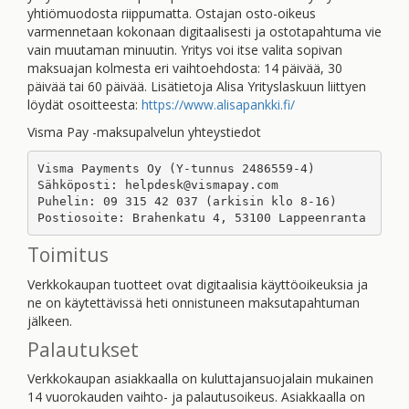
yhtiömuodosta riippumatta. Ostajan osto-oikeus
varmennetaan kokonaan digitaalisesti ja ostotapahtuma vie
vain muutaman minuutin. Yritys voi itse valita sopivan
maksuajan kolmesta eri vaihtoehdosta: 14 päivää, 30
päivää tai 60 päivää. Lisätietoja Alisa Yrityslaskuun liittyen
löydät osoitteesta:
https://www.alisapankki.fi/
Visma Pay -maksupalvelun yhteystiedot
Visma Payments Oy (Y-tunnus 2486559-4)

Sähköposti: helpdesk@vismapay.com

Puhelin: 09 315 42 037 (arkisin klo 8-16)

Postiosoite: Brahenkatu 4, 53100 Lappeenranta
Toimitus
Verkkokaupan tuotteet ovat digitaalisia käyttöoikeuksia ja
ne on käytettävissä heti onnistuneen maksutapahtuman
jälkeen.
Palautukset
Verkkokaupan asiakkaalla on kuluttajansuojalain mukainen
14 vuorokauden vaihto- ja palautusoikeus. Asiakkaalla on