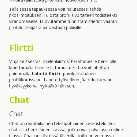
Tällaisessa tapauksessa voit halutessasi tehdä
rikosilmoituksen. Tulosta profiilisivu talteen todisteeksi
viranomaiselle. Luovutamme tunnistamistiedot väärän
profiilin tekijästä ainoastaan poliisille.
Flirtti
Vihjaise itsestäsi mielenkiintosi herättäneelle henkilölle
lähettämällä hänelle flirttiruusu. Flirtin voit lähettää
painamalla
Lähetä flirtti
-painiketta hänen
profiilikortissaan. Lähetettyäsi flirtin jää odottamaan
hyväksyykö vai hylkääkö hän sen.
Chat
Chat
Chat on reaaliaikainen tekstipohjainen keskustelu. Voit
chattailla henkilöiden kanssa, jotka ovat palvelussa online-
tilassa. Chat on käytössä jäsenillä, joilla on voimassa