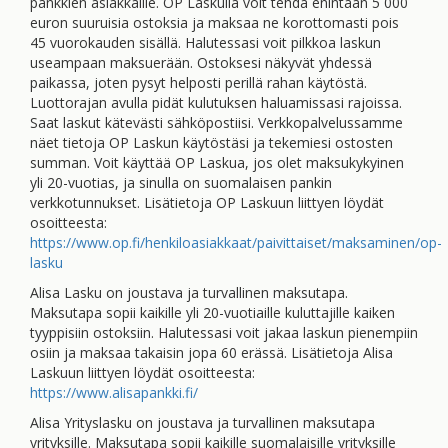
pankkien asiakkaille. OP Laskulla voit tehdä enintään 5 000
euron suuruisia ostoksia ja maksaa ne korottomasti pois
45 vuorokauden sisällä. Halutessasi voit pilkkoa laskun
useampaan maksuerään. Ostoksesi näkyvät yhdessä
paikassa, joten pysyt helposti perillä rahan käytöstä.
Luottorajan avulla pidät kulutuksen haluamissasi rajoissa.
Saat laskut kätevästi sähköpostiisi. Verkkopalvelussamme
näet tietoja OP Laskun käytöstäsi ja tekemiesi ostosten
summan. Voit käyttää OP Laskua, jos olet maksukykyinen
yli 20-vuotias, ja sinulla on suomalaisen pankin
verkkotunnukset. Lisätietoja OP Laskuun liittyen löydät
osoitteesta:
https://www.op.fi/henkiloasiakkaat/paivittaiset/maksaminen/op-
lasku
Alisa Lasku on joustava ja turvallinen maksutapa.
Maksutapa sopii kaikille yli 20-vuotiaille kuluttajille kaiken
tyyppisiin ostoksiin. Halutessasi voit jakaa laskun pienempiin
osiin ja maksaa takaisin jopa 60 erässä. Lisätietoja Alisa
Laskuun liittyen löydät osoitteesta:
https://www.alisapankki.fi/
Alisa Yrityslasku on joustava ja turvallinen maksutapa
yrityksille. Maksutapa sopii kaikille suomalaisille yrityksille