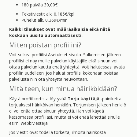
180 päivää 30,00€
Tekstiviestit alk. 0,185€/kpl
Puhelut alk. 0,369€/min
Kaikki tilaukset ovat määräaikaisia eikä niitä
koskaan uusita automaattisesti.
Miten poistan profiilini?
Voit sulkea profiilisi Asetukset-sivulla. Sulkemisen jälkeen
profiilisi ei näy muille palvelun käyttäjille eikä sinuun voi
ottaa palvelun kautta enää yhteyttä. Voit halutessasi avata
profiilin uudelleen. Jos haluat profiilisi kokonaan poistaa
palvelusta niin ota yhteyttä neuvontaan.
Mitä teen, kun minua häiriköidään?
Käytä profiilikortista löytyvää
Torju käyttäjä
-painiketta
torjuaksesi häiriköivän henkilön. Torjumisen jälkeen henkilö
ei voi enää ottaa sinuun yhteyttä. Hän voi käydä
katsomassa profiiliasi, mutta ei voi enää lähettää sinulle
esim. webbiviestejä.
Jos viestit ovat todella törkeitä, ilmoita häiriköstä