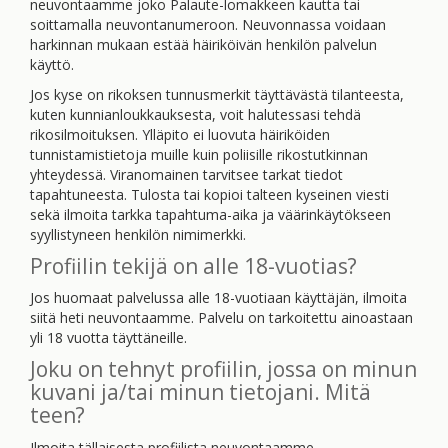
neuvontaamme joko Palaute-lomakkeen kautta tai
soittamalla neuvontanumeroon. Neuvonnassa voidaan
harkinnan mukaan estää häiriköivän henkilön palvelun
käyttö.
Jos kyse on rikoksen tunnusmerkit täyttävästä tilanteesta,
kuten kunnianloukkauksesta, voit halutessasi tehdä
rikosilmoituksen. Ylläpito ei luovuta häiriköiden
tunnistamistietoja muille kuin poliisille rikostutkinnan
yhteydessä. Viranomainen tarvitsee tarkat tiedot
tapahtuneesta. Tulosta tai kopioi talteen kyseinen viesti
sekä ilmoita tarkka tapahtuma-aika ja väärinkäytökseen
syyllistyneen henkilön nimimerkki.
Profiilin tekijä on alle 18-vuotias?
Jos huomaat palvelussa alle 18-vuotiaan käyttäjän, ilmoita
siitä heti neuvontaamme. Palvelu on tarkoitettu ainoastaan
yli 18 vuotta täyttäneille.
Joku on tehnyt profiilin, jossa on minun
kuvani ja/tai minun tietojani. Mitä
teen?
Ilmoita tällaisesta profiilista neuvontaamme.