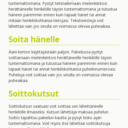
tuntemattomana. Pystyt tekstailemaan mielenkiintosi
herättäneelle henkilölle täysin tuntemattomana ja tutustua
häneen paremmin ennen kuin tapaat hänet tai annat
mitään henkilökohtaisia tietojasi. Tekstiviestejä voit
lähettää vain jos sinulla on voimassa olevaa puheaikaa.
Soita hänelle
Ääni kertoo käyttäjästään paljon. Palvelussa pystyt
soittamaan mielenkiintosi herättäneelle henkilölle täysin
tuntemattomana ja tutustua häneen paremmin ennen kuin
tapaat hänet tai annat henkilökohtaista puhelinnumeroasi.
Puheluja voit soittaa vain jos sinulla on voimassa olevaa
puheaikaa.
Soittokutsut
Soittokutsun saatuasi voit soittaa sen lähettäneelle
henkilölle ilmaiseksi. Kutsun lähettäjä maksaa puhelun.
Soitto tapahtuu palvelun kautta ja pysyt koko ajan
tuntemattomana. Voit myös itse lähettää soittokutsuja