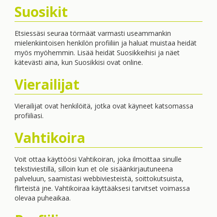
Suosikit
Etsiessäsi seuraa törmäät varmasti useammankin
mielenkiintoisen henkilön profiiliin ja haluat muistaa heidät
myös myöhemmin. Lisää heidät Suosikkeihisi ja näet
kätevästi aina, kun Suosikkisi ovat online.
Vierailijat
Vierailijat ovat henkilöitä, jotka ovat käyneet katsomassa
profiiliasi.
Vahtikoira
Voit ottaa käyttöösi Vahtikoiran, joka ilmoittaa sinulle
tekstiviestillä, silloin kun et ole sisäänkirjautuneena
palveluun, saamistasi webbiviesteistä, soittokutsuista,
flirteistä jne. Vahtikoiraa käyttääksesi tarvitset voimassa
olevaa puheaikaa.