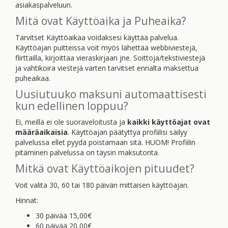
asiakaspalveluun.
Mitä ovat Käyttöaika ja Puheaika?
Tarvitset Käyttöaikaa voidaksesi käyttää palvelua.
Käyttöajan puitteissa voit myös lähettää webbiviestejä,
flirttailla, kirjoittaa vieraskirjaan jne. Soittoja/tekstiviestejä
ja vahtikoira viestejä varten tarvitset ennalta maksettua
puheaikaa.
Uusiutuuko maksuni automaattisesti
kun edellinen loppuu?
Ei, meillä ei ole suoraveloitusta ja
kaikki käyttöajat ovat
määräaikaisia
. Käyttöajan päätyttyä profiilisi säilyy
palvelussa ellet pyydä poistamaan sitä. HUOM! Profiilin
pitäminen palvelussa on täysin maksutonta.
Mitkä ovat Käyttöaikojen pituudet?
Voit valita 30, 60 tai 180 päivän mittaisen käyttöajan.
Hinnat:
30 päivää 15,00€
60 päivää 20,00€