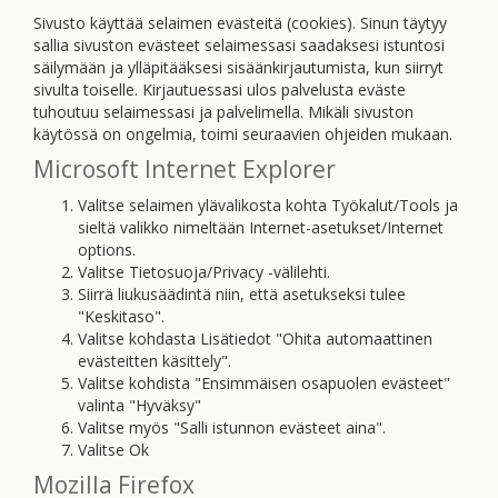
Sivusto käyttää selaimen evästeitä (cookies). Sinun täytyy
sallia sivuston evästeet selaimessasi saadaksesi istuntosi
säilymään ja ylläpitääksesi sisäänkirjautumista, kun siirryt
sivulta toiselle. Kirjautuessasi ulos palvelusta eväste
tuhoutuu selaimessasi ja palvelimella. Mikäli sivuston
käytössä on ongelmia, toimi seuraavien ohjeiden mukaan.
Microsoft Internet Explorer
Valitse selaimen ylävalikosta kohta Työkalut/Tools ja
sieltä valikko nimeltään Internet-asetukset/Internet
options.
Valitse Tietosuoja/Privacy -välilehti.
Siirrä liukusäädintä niin, että asetukseksi tulee
"Keskitaso".
Valitse kohdasta Lisätiedot "Ohita automaattinen
evästeitten käsittely".
Valitse kohdista "Ensimmäisen osapuolen evästeet"
valinta "Hyväksy"
Valitse myös "Salli istunnon evästeet aina".
Valitse Ok
Mozilla Firefox