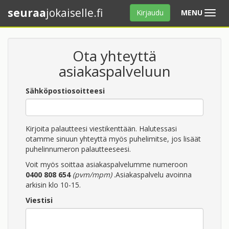
seuraa
jokaiselle.fi
Avaa
Kirjaudu
MENU
valikko
Ota yhteyttä
asiakaspalveluun
Sähköpostiosoitteesi
Kirjoita palautteesi viestikenttään. Halutessasi
otamme sinuun yhteyttä myös puhelimitse, jos lisäät
puhelinnumeron palautteeseesi.
Voit myös soittaa asiakaspalvelumme numeroon
0400 808 654
(pvm/mpm)
.Asiakaspalvelu avoinna
arkisin klo 10-15.
Viestisi