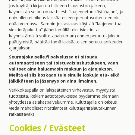
Jos käyttäjä kirjautuu tililleeen tilausoston jälkeen,
käynnistää se automaattisesti "laajennetun käyttöajan", ja
näin ollen ei oikeus lakisääteiseen peruutusoikeuteen ole
enää voimassa. Samoin jos asiakas käyttää "laajennettua
viestintäpakettia" (lähettämällä tekstiviestin tai
käynnistämällä soittotapahtuman) ennen peruutusjakson
päättymistä, päättää tämä lakisääteisen peruutusoikeuden
ajanjakson.
Seuraajokaiselle.fi palvelussa et sitoudu
automaattiseen tai toistuvaislaskutukseen, vaan
valitset aina haluamasin maksun ja ajanjakson.
Meiltä ei siis koskaan tule sinulle laskuja etu- eikä
jälkikäteen ja jäsenyys on aina ilmainen.
Verkkokaupalla on lakisääteinen virhevastuu myydyistä
tuotteista. Reklamaatiotapauksissa pyydämme olemaan
yhteydessä asiakaspalveluumme. Kuluttajalla on oikeus
viedä mahdolliset riitatilanteet kuluttajariitalautakunnan
ratkaistavaksi.
Cookies / Evästeet