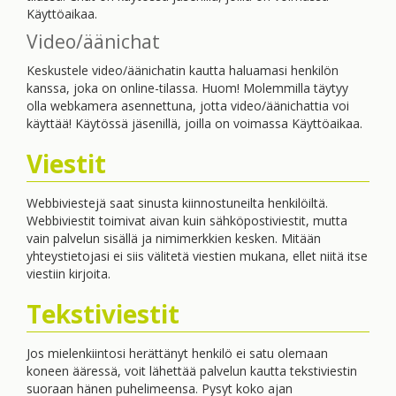
Käyttöaikaa.
Video/äänichat
Keskustele video/äänichatin kautta haluamasi henkilön
kanssa, joka on online-tilassa. Huom! Molemmilla täytyy
olla webkamera asennettuna, jotta video/äänichattia voi
käyttää! Käytössä jäsenillä, joilla on voimassa Käyttöaikaa.
Viestit
Webbiviestejä saat sinusta kiinnostuneilta henkilöiltä.
Webbiviestit toimivat aivan kuin sähköpostiviestit, mutta
vain palvelun sisällä ja nimimerkkien kesken. Mitään
yhteystietojasi ei siis välitetä viestien mukana, ellet niitä itse
viestiin kirjoita.
Tekstiviestit
Jos mielenkiintosi herättänyt henkilö ei satu olemaan
koneen ääressä, voit lähettää palvelun kautta tekstiviestin
suoraan hänen puhelimeensa. Pysyt koko ajan