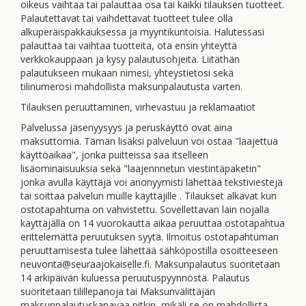
oikeus vaihtaa tai palauttaa osa tai kaikki tilauksen tuotteet.
Palautettavat tai vaihdettavat tuotteet tulee olla
alkuperäispakkauksessa ja myyntikuntoisia. Halutessasi
palauttaa tai vaihtaa tuotteita, ota ensin yhteyttä
verkkokauppaan ja kysy palautusohjeita. Liitäthän
palautukseen mukaan nimesi, yhteystietosi sekä
tilinumerosi mahdollista maksunpalautusta varten.
Tilauksen peruuttaminen, virhevastuu ja reklamaatiot
Palvelussa jäsenyysyys ja peruskäyttö ovat aina
maksuttomia. Tämän lisäksi palveluun voi ostaa "laajettua
käyttöaikaa", jonka puitteissa saa itselleen
lisäominaisuuksia sekä "laajennnetun viestintäpaketin"
jonka avulla käyttäjä voi anonyymisti lähettää tekstiviestejä
tai soittaa palvelun muille käyttäjille . Tilaukset alkavat kun
ostotapahtuma on vahvistettu. Sovellettavan lain nojalla
käyttäjällä on 14 vuorokautta aikaa peruuttaa ostotapahtua
erittelemättä peruutuksen syytä. Ilmoitus ostotapahtuman
peruuttamisesta tulee lähettää sähköpostilla osoitteeseen
neuvonta@seuraajokaiselle.fi. Maksunpalautus suoritetaan
14 arkipäivän kuluessa peruutuspyynnöstä. Palautus
suoritetaan tilillepanoja tai Maksunvälittäjän
maksunpalautuskanavaa pitkin, mikäli se on mahdollista.