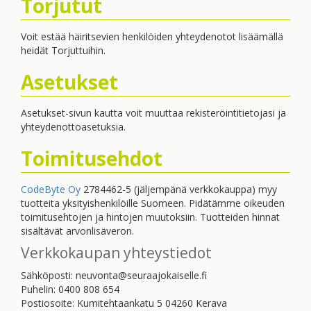
Torjutut
Voit estää häiritsevien henkilöiden yhteydenotot lisäämällä
heidät Torjuttuihin.
Asetukset
Asetukset-sivun kautta voit muuttaa rekisteröintitietojasi ja
yhteydenottoasetuksia.
Toimitusehdot
CodeByte Oy
2784462-5 (jäljempänä verkkokauppa) myy
tuotteita yksityishenkilöille Suomeen. Pidätämme oikeuden
toimitusehtojen ja hintojen muutoksiin. Tuotteiden hinnat
sisältävät arvonlisäveron.
Verkkokaupan yhteystiedot
Sähköposti: neuvonta@seuraajokaiselle.fi
Puhelin: 0400 808 654
Postiosoite: Kumitehtaankatu 5 04260 Kerava