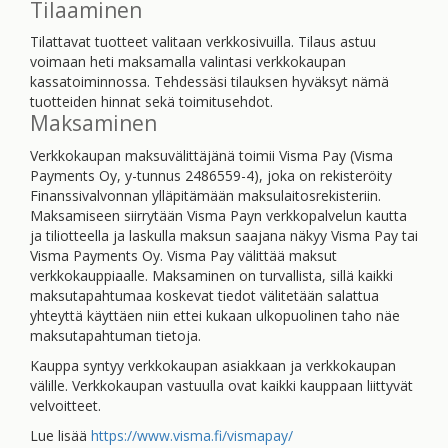
Tilaaminen
Tilattavat tuotteet valitaan verkkosivuilla. Tilaus astuu
voimaan heti maksamalla valintasi verkkokaupan
kassatoiminnossa. Tehdessäsi tilauksen hyväksyt nämä
tuotteiden hinnat sekä toimitusehdot.
Maksaminen
Verkkokaupan maksuvälittäjänä toimii Visma Pay (Visma
Payments Oy, y-tunnus 2486559-4), joka on rekisteröity
Finanssivalvonnan ylläpitämään maksulaitosrekisteriin.
Maksamiseen siirrytään Visma Payn verkkopalvelun kautta
ja tiliotteella ja laskulla maksun saajana näkyy Visma Pay tai
Visma Payments Oy. Visma Pay välittää maksut
verkkokauppiaalle. Maksaminen on turvallista, sillä kaikki
maksutapahtumaa koskevat tiedot välitetään salattua
yhteyttä käyttäen niin ettei kukaan ulkopuolinen taho näe
maksutapahtuman tietoja.
Kauppa syntyy verkkokaupan asiakkaan ja verkkokaupan
välille. Verkkokaupan vastuulla ovat kaikki kauppaan liittyvät
velvoitteet.
Lue lisää
https://www.visma.fi/vismapay/