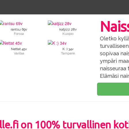
Nais
rantsu 69v
katjizz 28v
Forssa
Kuopio
Oletko kyll
turvallisee
Nettat 45v
K :) 34v
sopivaa nai
Vantaa
Tampere
ympäri maan
naisseuraa t
Elämäsi nai
le.fi on 100% turvallinen kot