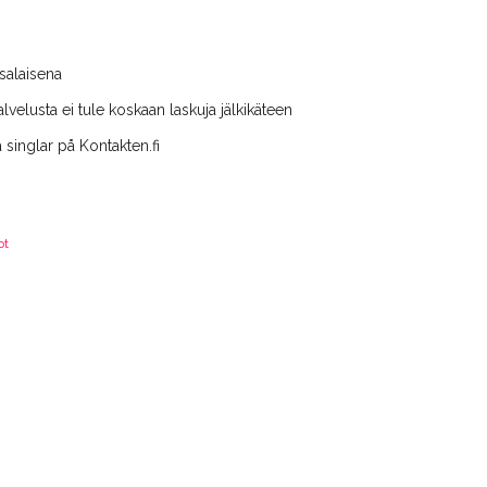
salaisena
alvelusta ei tule koskaan laskuja jälkikäteen
 singlar på Kontakten.fi
ot