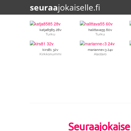
seuraa
jokaiselle.fi
katja8585 28v
halittava55 60v
Turku
Turku
kirs81 32v
marianne<3 24v
Kirkkonummi
Alastaro
Seuraajokaisel