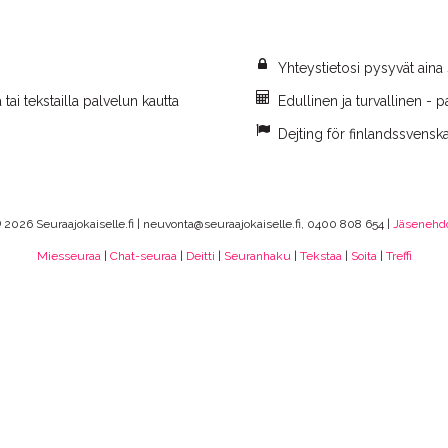
Yhteystietosi pysyvät aina 
tai tekstailla palvelun kautta
Edullinen ja turvallinen - p
Dejting för finlandssvenska
 2026 Seuraajokaiselle.fi | neuvonta@seuraajokaiselle.fi, 0400 808 654 |
Jäsenehd
Miesseuraa
|
Chat-seuraa
|
Deitti
|
Seuranhaku
|
Tekstaa
|
Soita
|
Treffi