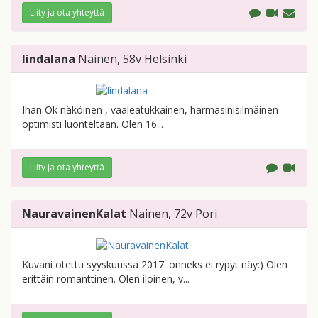
Liity ja ota yhteyttä
lindalana
Nainen
, 58v
Helsinki
Ihan Ok näköinen , vaaleatukkainen, harmasinisilmäinen
optimisti luonteltaan. Olen 16...
Liity ja ota yhteyttä
NauravainenKalat
Nainen
, 72v
Pori
Kuvani otettu syyskuussa 2017. onneks ei rypyt näy:) Olen
erittäin romanttinen. Olen iloinen, v...