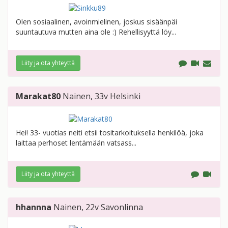
Olen sosiaalinen, avoinmielinen, joskus sisäänpäi
suuntautuva mutten aina ole :) Rehellisyyttä löy...
Liity ja ota yhteyttä
Marakat80
Nainen
, 33v
Helsinki
Hei! 33- vuotias neiti etsii tositarkoituksella henkilöä, joka
laittaa perhoset lentämään vatsass...
Liity ja ota yhteyttä
hhannna
Nainen
, 22v
Savonlinna