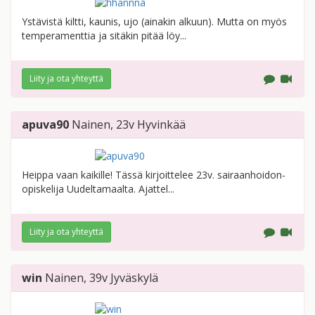
Ystävistä kiltti, kaunis, ujo (ainakin alkuun). Mutta on myös
temperamenttia ja sitäkin pitää löy...
Liity ja ota yhteyttä
apuva90
Nainen
, 23v
Hyvinkää
Heippa vaan kaikille! Tässä kirjoittelee 23v. sairaanhoidon-
opiskelija Uudeltamaalta. Ajattel...
Liity ja ota yhteyttä
win
Nainen
, 39v
Jyväskylä