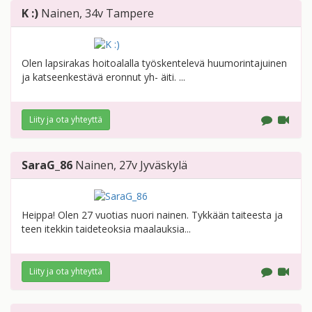
K :)
Nainen
, 34v
Tampere
Olen lapsirakas hoitoalalla työskentelevä huumorintajuinen
ja katseenkestävä eronnut yh- äiti. ...
Liity ja ota yhteyttä
SaraG_86
Nainen
, 27v
Jyväskylä
Heippa! Olen 27 vuotias nuori nainen. Tykkään taiteesta ja
teen itekkin taideteoksia maalauksia...
Liity ja ota yhteyttä