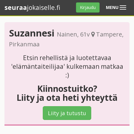
seuraa
jokaiselle.fi
Avaa
Kirjaudu
MENU
valikko
Suzannesi
Nainen
, 61v
Tampere
,
Pirkanmaa
Etsin rehellistä ja luotettavaa
'elämäntaiteilijaa' kulkemaan matkaa
:)
Kiinnostuitko?
Liity ja ota heti yhteyttä
Liity ja tutustu