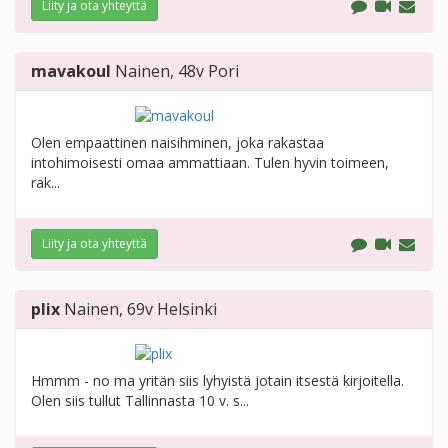
Liity ja ota yhteyttä
mavakoul
Nainen
, 48v
Pori
Olen empaattinen naisihminen, joka rakastaa
intohimoisesti omaa ammattiaan. Tulen hyvin toimeen,
rak...
Liity ja ota yhteyttä
plix
Nainen
, 69v
Helsinki
Hmmm - no ma yritän siis lyhyistä jotain itsestä kirjoitella.
Olen siis tullut Tallinnasta 10 v. s...