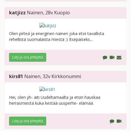
katjizz
Nainen
, 28v
Kuopio
Olen pirteä ja energinen nainen joka etsii tavallista
rehellistä suomalaista miestä :) Itsepäiseks...
Liity ja ota yhteyttä
kirs81
Nainen
, 32v
Kirkkonummi
Hei, olen yh- äiti Uudeltamaalta ja etsin hauskaa
herrasmiestä kuka kestää uusperhe- elämää.
Liity ja ota yhteyttä