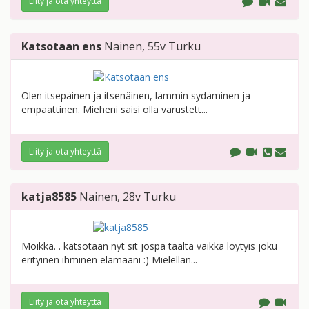
Liity ja ota yhteyttä
Katsotaan ens
Nainen
, 55v
Turku
Olen itsepäinen ja itsenäinen, lämmin sydäminen ja
empaattinen. Mieheni saisi olla varustett...
Liity ja ota yhteyttä
katja8585
Nainen
, 28v
Turku
Moikka. . katsotaan nyt sit jospa täältä vaikka löytyis joku
erityinen ihminen elämääni :) Mielellän...
Liity ja ota yhteyttä