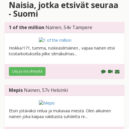
Naisia, jotka etsivät seuraa
- Suomi
1 of the million
Nainen
, 54v
Tampere
Hoikka/171, tumma, ruskeasilmäinen , vapaa nainen etsii
tositarkoituksella pilke silmäkulmas...
Liity ja ota yhteyttä
Mepis
Nainen
, 57v
Helsinki
Etsin ystäväksi reilua ja mukavaa miestä. Olen aikuinen
nainen joka kaipaa vakituista suhdetta re...