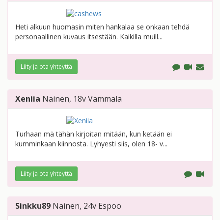
Heti alkuun huomasin miten hankalaa se onkaan tehdä
personaallinen kuvaus itsestään. Kaikilla muill...
Liity ja ota yhteyttä
Xeniia
Nainen
, 18v
Vammala
Turhaan mä tähän kirjoitan mitään, kun ketään ei
kumminkaan kiinnosta. Lyhyesti siis, olen 18- v...
Liity ja ota yhteyttä
Sinkku89
Nainen
, 24v
Espoo