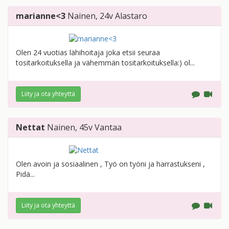
marianne<3
Nainen
, 24v
Alastaro
Olen 24 vuotias lähihoitaja joka etsii seuraa
tositarkoituksella ja vähemmän tositarkoituksella:) ol...
Liity ja ota yhteyttä
Nettat
Nainen
, 45v
Vantaa
Olen avoin ja sosiaalinen , Työ on työni ja harrastukseni ,
Pidä...
Liity ja ota yhteyttä