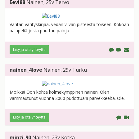
Eevi88
Nainen
, 25v
Tervo
Väritän värityskirjaa, vedän viivan pisteestä toiseen. Kokoan
palapeliä josta puuttuu paloja. ...
Liity ja ota yhteyttä
nainen_4love
Nainen
, 29v
Turku
Moikka! Oon kohta kolmekymppinen nainen. Olen
vammautunut vuonna 2000 pudottuani parvekkeelta. Ole...
Liity ja ota yhteyttä
minzi-90
Nainen
, 23v
Kotka