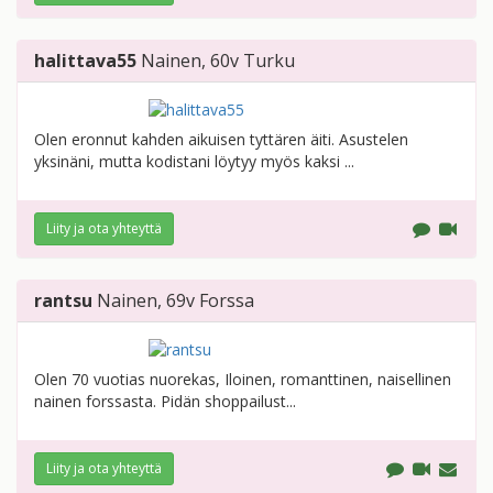
halittava55
Nainen
, 60v
Turku
Olen eronnut kahden aikuisen tyttären äiti. Asustelen
yksinäni, mutta kodistani löytyy myös kaksi ...
Liity ja ota yhteyttä
rantsu
Nainen
, 69v
Forssa
Olen 70 vuotias nuorekas, Iloinen, romanttinen, naisellinen
nainen forssasta. Pidän shoppailust...
Liity ja ota yhteyttä