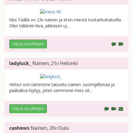
Moi Täällä on 23v nainen ja etsin miestä tositarkoituksella.
Olen tällänen kiva, pikkasen uj...
Liity ja ota yhteyttä
ladyluck_
Nainen
, 21v
Helsinki
Helou! oon tämmöne tatuoitu nainen. suomijellonaa ja
pääkalloa löytyy, joten semmone mies oli...
Liity ja ota yhteyttä
cashews
Nainen
, 20v
Oulu