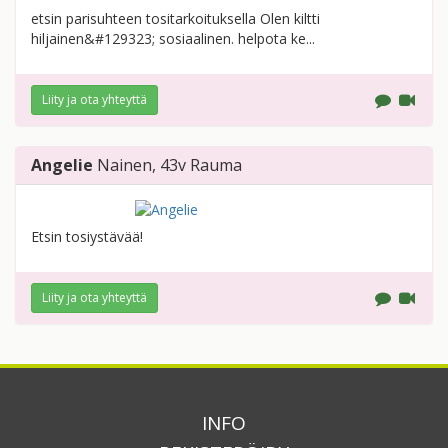
etsin parisuhteen tositarkoituksella Olen kiltti
hiljainen&#129323; sosiaalinen. helpota ke...
Liity ja ota yhteyttä
Angelie
Nainen
, 43v
Rauma
Etsin tosiystävää!
Liity ja ota yhteyttä
INFO