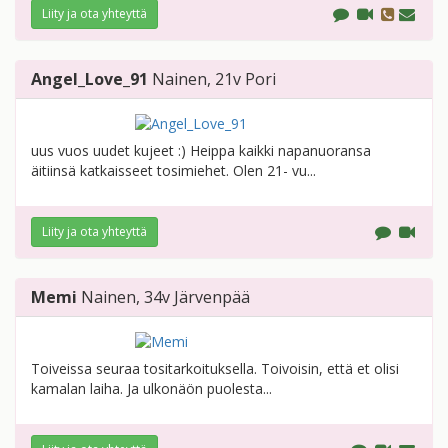
Liity ja ota yhteyttä
Angel_Love_91
Nainen
, 21v
Pori
uus vuos uudet kujeet :) Heippa kaikki napanuoransa
äitiinsä katkaisseet tosimiehet. Olen 21- vu...
Liity ja ota yhteyttä
Memi
Nainen
, 34v
Järvenpää
Toiveissa seuraa tositarkoituksella. Toivoisin, että et olisi
kamalan laiha. Ja ulkonäön puolesta...