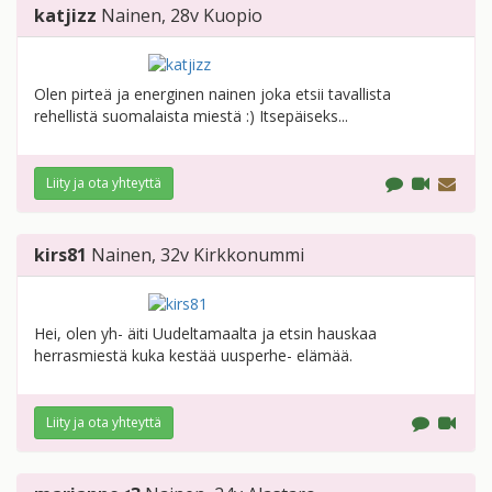
katjizz
Nainen
, 28v
Kuopio
Olen pirteä ja energinen nainen joka etsii tavallista
rehellistä suomalaista miestä :) Itsepäiseks...
Liity ja ota yhteyttä
kirs81
Nainen
, 32v
Kirkkonummi
Hei, olen yh- äiti Uudeltamaalta ja etsin hauskaa
herrasmiestä kuka kestää uusperhe- elämää.
Liity ja ota yhteyttä