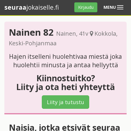
seuraa
jokaiselle.fi
Avaa
Kirjaudu
MENU
valikko
Nainen 82
Nainen
, 41v
Kokkola
,
Keski-Pohjanmaa
Hajen itselleni huolehtivaa miestä joka
huolehtii minusta ja antaa hellyyttä
Kiinnostuitko?
Liity ja ota heti yhteyttä
Liity ja tutustu
Naisia, jotka etsivät seuraa