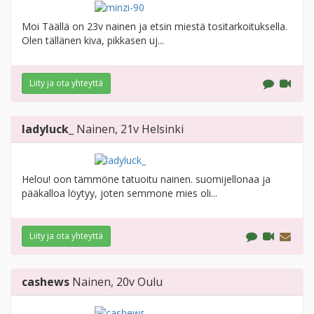
Moi Täällä on 23v nainen ja etsin miestä tositarkoituksella.
Olen tällänen kiva, pikkasen uj...
Liity ja ota yhteyttä
ladyluck_
Nainen
, 21v
Helsinki
Helou! oon tämmöne tatuoitu nainen. suomijellonaa ja
pääkalloa löytyy, joten semmone mies oli...
Liity ja ota yhteyttä
cashews
Nainen
, 20v
Oulu