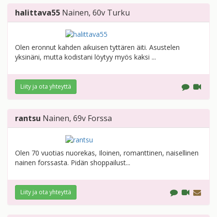
halittava55
Nainen
, 60v
Turku
Olen eronnut kahden aikuisen tyttären äiti. Asustelen
yksinäni, mutta kodistani löytyy myös kaksi ...
Liity ja ota yhteyttä
rantsu
Nainen
, 69v
Forssa
Olen 70 vuotias nuorekas, Iloinen, romanttinen, naisellinen
nainen forssasta. Pidän shoppailust...
Liity ja ota yhteyttä