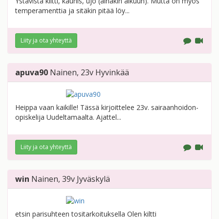
Ystävistä kiltti, kaunis, ujo (ainakin alkuun). Mutta on myös
temperamenttia ja sitäkin pitää löy...
Liity ja ota yhteyttä
apuva90
Nainen
, 23v
Hyvinkää
Heippa vaan kaikille! Tässä kirjoittelee 23v. sairaanhoidon-
opiskelija Uudeltamaalta. Ajattel...
Liity ja ota yhteyttä
win
Nainen
, 39v
Jyväskylä
etsin parisuhteen tositarkoituksella Olen kiltti