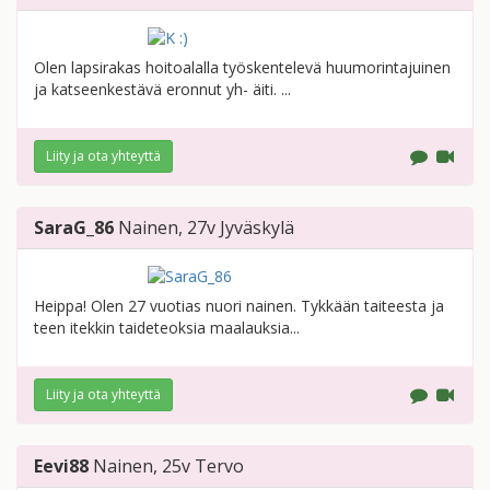
Olen lapsirakas hoitoalalla työskentelevä huumorintajuinen
ja katseenkestävä eronnut yh- äiti. ...
Liity ja ota yhteyttä
SaraG_86
Nainen
, 27v
Jyväskylä
Heippa! Olen 27 vuotias nuori nainen. Tykkään taiteesta ja
teen itekkin taideteoksia maalauksia...
Liity ja ota yhteyttä
Eevi88
Nainen
, 25v
Tervo