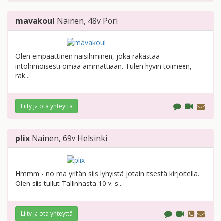
mavakoul
Nainen
, 48v
Pori
Olen empaattinen naisihminen, joka rakastaa
intohimoisesti omaa ammattiaan. Tulen hyvin toimeen,
rak...
Liity ja ota yhteyttä
plix
Nainen
, 69v
Helsinki
Hmmm - no ma yritän siis lyhyistä jotain itsestä kirjoitella.
Olen siis tullut Tallinnasta 10 v. s...
Liity ja ota yhteyttä