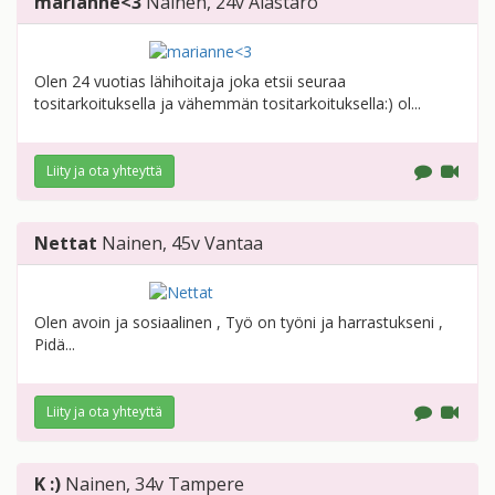
marianne<3
Nainen
, 24v
Alastaro
Olen 24 vuotias lähihoitaja joka etsii seuraa
tositarkoituksella ja vähemmän tositarkoituksella:) ol...
Liity ja ota yhteyttä
Nettat
Nainen
, 45v
Vantaa
Olen avoin ja sosiaalinen , Työ on työni ja harrastukseni ,
Pidä...
Liity ja ota yhteyttä
K :)
Nainen
, 34v
Tampere