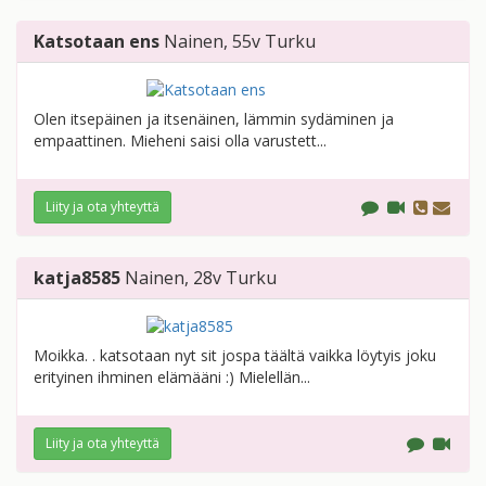
Katsotaan ens
Nainen
, 55v
Turku
Olen itsepäinen ja itsenäinen, lämmin sydäminen ja
empaattinen. Mieheni saisi olla varustett...
Liity ja ota yhteyttä
katja8585
Nainen
, 28v
Turku
Moikka. . katsotaan nyt sit jospa täältä vaikka löytyis joku
erityinen ihminen elämääni :) Mielellän...
Liity ja ota yhteyttä