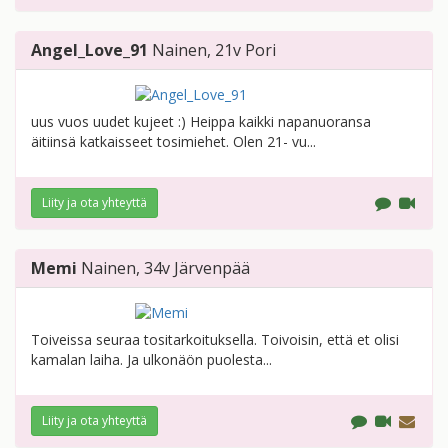
Angel_Love_91
Nainen
, 21v
Pori
uus vuos uudet kujeet :) Heippa kaikki napanuoransa
äitiinsä katkaisseet tosimiehet. Olen 21- vu...
Liity ja ota yhteyttä
Memi
Nainen
, 34v
Järvenpää
Toiveissa seuraa tositarkoituksella. Toivoisin, että et olisi
kamalan laiha. Ja ulkonäön puolesta...
Liity ja ota yhteyttä