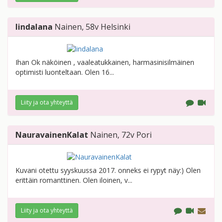
lindalana
Nainen
, 58v
Helsinki
Ihan Ok näköinen , vaaleatukkainen, harmasinisilmäinen
optimisti luonteltaan. Olen 16...
Liity ja ota yhteyttä
NauravainenKalat
Nainen
, 72v
Pori
Kuvani otettu syyskuussa 2017. onneks ei rypyt näy:) Olen
erittäin romanttinen. Olen iloinen, v...
Liity ja ota yhteyttä