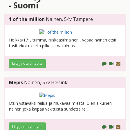
- Suomi
1 of the million
Nainen
, 54v
Tampere
Hoikka/171, tumma, ruskeasilmäinen , vapaa nainen etsii
tositarkoituksella pilke silmäkulmas...
Liity ja ota yhteyttä
Mepis
Nainen
, 57v
Helsinki
Etsin ystäväksi reilua ja mukavaa miestä. Olen aikuinen
nainen joka kaipaa vakituista suhdetta re...
Liity ja ota yhteyttä