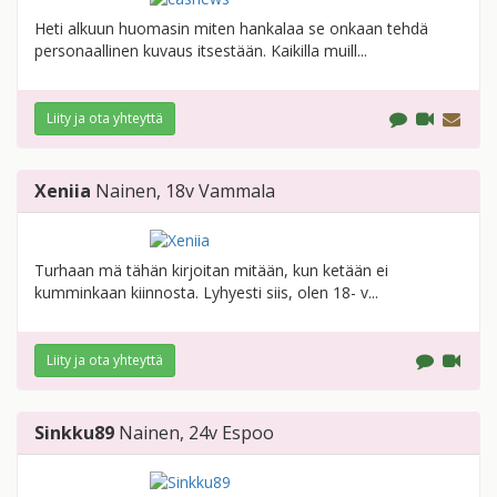
Heti alkuun huomasin miten hankalaa se onkaan tehdä
personaallinen kuvaus itsestään. Kaikilla muill...
Liity ja ota yhteyttä
Xeniia
Nainen
, 18v
Vammala
Turhaan mä tähän kirjoitan mitään, kun ketään ei
kumminkaan kiinnosta. Lyhyesti siis, olen 18- v...
Liity ja ota yhteyttä
Sinkku89
Nainen
, 24v
Espoo