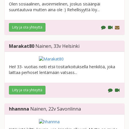
Olen sosiaalinen, avoinmielinen, joskus sisäänpäi
suuntautuva mutten aina ole :) Rehellisyyttä löy...
Liity ja ota yhteyttä
Marakat80
Nainen
, 33v
Helsinki
Hei! 33- vuotias neiti etsii tositarkoituksella henkilöä, joka
laittaa perhoset lentämään vatsass...
Liity ja ota yhteyttä
hhannna
Nainen
, 22v
Savonlinna