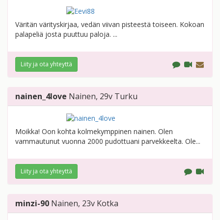
Väritän värityskirjaa, vedän viivan pisteestä toiseen. Kokoan
palapeliä josta puuttuu paloja. ...
Liity ja ota yhteyttä
nainen_4love
Nainen
, 29v
Turku
Moikka! Oon kohta kolmekymppinen nainen. Olen
vammautunut vuonna 2000 pudottuani parvekkeelta. Ole...
Liity ja ota yhteyttä
minzi-90
Nainen
, 23v
Kotka