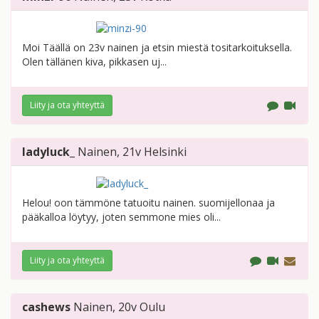
Moi Täällä on 23v nainen ja etsin miestä tositarkoituksella.
Olen tällänen kiva, pikkasen uj...
Liity ja ota yhteyttä
ladyluck_
Nainen
, 21v
Helsinki
Helou! oon tämmöne tatuoitu nainen. suomijellonaa ja
pääkalloa löytyy, joten semmone mies oli...
Liity ja ota yhteyttä
cashews
Nainen
, 20v
Oulu