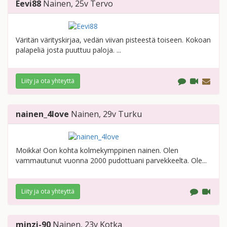
Eevi88
Nainen
, 25v
Tervo
Väritän värityskirjaa, vedän viivan pisteestä toiseen. Kokoan
palapeliä josta puuttuu paloja. ...
Liity ja ota yhteyttä
nainen_4love
Nainen
, 29v
Turku
Moikka! Oon kohta kolmekymppinen nainen. Olen
vammautunut vuonna 2000 pudottuani parvekkeelta. Ole...
Liity ja ota yhteyttä
minzi-90
Nainen
, 23v
Kotka