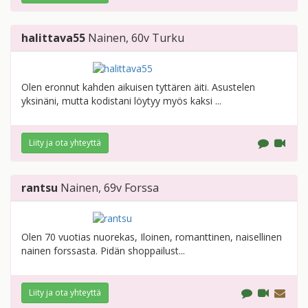
halittava55
Nainen
, 60v
Turku
Olen eronnut kahden aikuisen tyttären äiti. Asustelen
yksinäni, mutta kodistani löytyy myös kaksi ...
Liity ja ota yhteyttä
rantsu
Nainen
, 69v
Forssa
Olen 70 vuotias nuorekas, Iloinen, romanttinen, naisellinen
nainen forssasta. Pidän shoppailust...
Liity ja ota yhteyttä