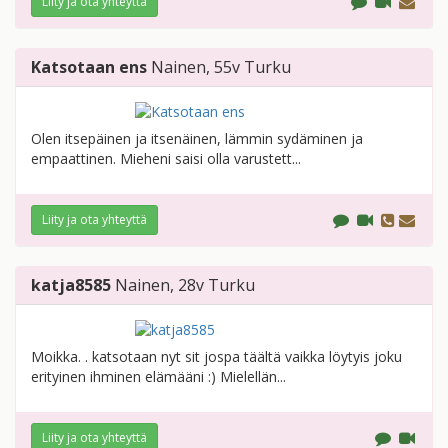
Liity ja ota yhteyttä
Katsotaan ens
Nainen
, 55v
Turku
Olen itsepäinen ja itsenäinen, lämmin sydäminen ja
empaattinen. Mieheni saisi olla varustett...
Liity ja ota yhteyttä
katja8585
Nainen
, 28v
Turku
Moikka. . katsotaan nyt sit jospa täältä vaikka löytyis joku
erityinen ihminen elämääni :) Mielellän...
Liity ja ota yhteyttä