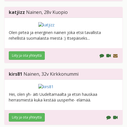
katjizz
Nainen
, 28v
Kuopio
Olen pirteä ja energinen nainen joka etsii tavallista
rehellistä suomalaista miestä :) Itsepäiseks...
Liity ja ota yhteyttä
kirs81
Nainen
, 32v
Kirkkonummi
Hei, olen yh- äiti Uudeltamaalta ja etsin hauskaa
herrasmiestä kuka kestää uusperhe- elämää.
Liity ja ota yhteyttä