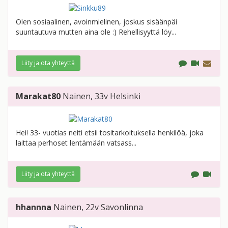
Olen sosiaalinen, avoinmielinen, joskus sisäänpäi
suuntautuva mutten aina ole :) Rehellisyyttä löy...
Liity ja ota yhteyttä
Marakat80
Nainen
, 33v
Helsinki
Hei! 33- vuotias neiti etsii tositarkoituksella henkilöä, joka
laittaa perhoset lentämään vatsass...
Liity ja ota yhteyttä
hhannna
Nainen
, 22v
Savonlinna