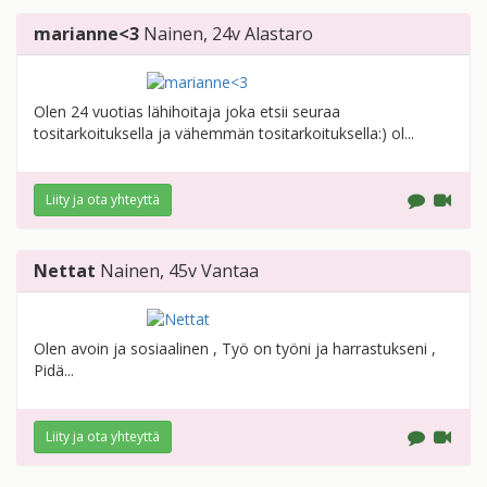
marianne<3
Nainen
, 24v
Alastaro
Olen 24 vuotias lähihoitaja joka etsii seuraa
tositarkoituksella ja vähemmän tositarkoituksella:) ol...
Liity ja ota yhteyttä
Nettat
Nainen
, 45v
Vantaa
Olen avoin ja sosiaalinen , Työ on työni ja harrastukseni ,
Pidä...
Liity ja ota yhteyttä