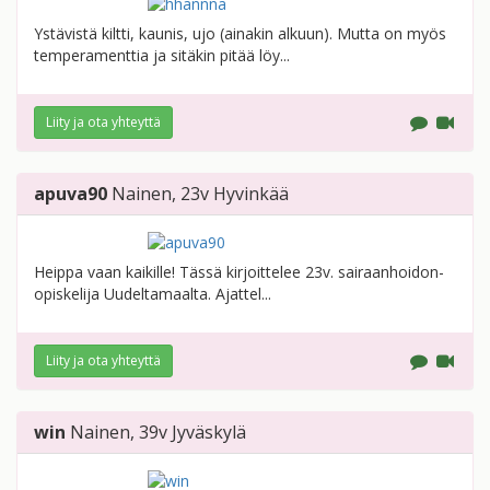
Ystävistä kiltti, kaunis, ujo (ainakin alkuun). Mutta on myös
temperamenttia ja sitäkin pitää löy...
Liity ja ota yhteyttä
apuva90
Nainen
, 23v
Hyvinkää
Heippa vaan kaikille! Tässä kirjoittelee 23v. sairaanhoidon-
opiskelija Uudeltamaalta. Ajattel...
Liity ja ota yhteyttä
win
Nainen
, 39v
Jyväskylä