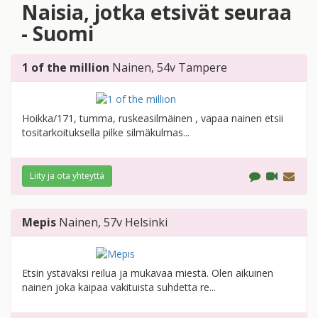
Naisia, jotka etsivät seuraa
- Suomi
1 of the million
Nainen
, 54v
Tampere
Hoikka/171, tumma, ruskeasilmäinen , vapaa nainen etsii
tositarkoituksella pilke silmäkulmas...
Liity ja ota yhteyttä
Mepis
Nainen
, 57v
Helsinki
Etsin ystäväksi reilua ja mukavaa miestä. Olen aikuinen
nainen joka kaipaa vakituista suhdetta re...