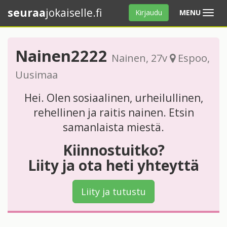
seuraa
jokaiselle.fi
Avaa
Kirjaudu
MENU
valikko
Nainen2222
Nainen
, 27v
Espoo
,
Uusimaa
Hei. Olen sosiaalinen, urheilullinen,
rehellinen ja raitis nainen. Etsin
samanlaista miestä.
Kiinnostuitko?
Liity ja ota heti yhteyttä
Liity ja tutustu