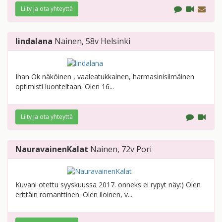
Liity ja ota yhteyttä
lindalana
Nainen
, 58v
Helsinki
Ihan Ok näköinen , vaaleatukkainen, harmasinisilmäinen
optimisti luonteltaan. Olen 16...
Liity ja ota yhteyttä
NauravainenKalat
Nainen
, 72v
Pori
Kuvani otettu syyskuussa 2017. onneks ei rypyt näy:) Olen
erittäin romanttinen. Olen iloinen, v...