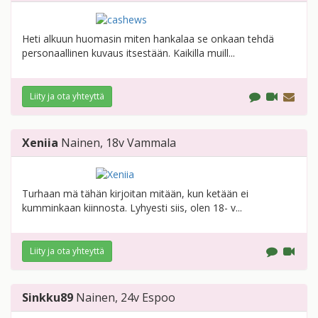
Heti alkuun huomasin miten hankalaa se onkaan tehdä
personaallinen kuvaus itsestään. Kaikilla muill...
Liity ja ota yhteyttä
Xeniia
Nainen
, 18v
Vammala
Turhaan mä tähän kirjoitan mitään, kun ketään ei
kumminkaan kiinnosta. Lyhyesti siis, olen 18- v...
Liity ja ota yhteyttä
Sinkku89
Nainen
, 24v
Espoo