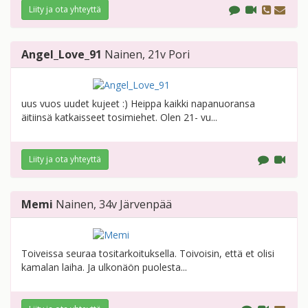
Liity ja ota yhteyttä
Angel_Love_91
Nainen
, 21v
Pori
uus vuos uudet kujeet :) Heippa kaikki napanuoransa
äitiinsä katkaisseet tosimiehet. Olen 21- vu...
Liity ja ota yhteyttä
Memi
Nainen
, 34v
Järvenpää
Toiveissa seuraa tositarkoituksella. Toivoisin, että et olisi
kamalan laiha. Ja ulkonäön puolesta...