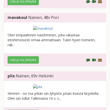
Liity ja ota yhteyttä
mavakoul
Nainen
, 48v
Pori
Olen empaattinen naisihminen, joka rakastaa
intohimoisesti omaa ammattiaan. Tulen hyvin toimeen,
rak...
Liity ja ota yhteyttä
plix
Nainen
, 69v
Helsinki
Hmmm - no ma yritän siis lyhyistä jotain itsestä kirjoitella.
Olen siis tullut Tallinnasta 10 v. s...