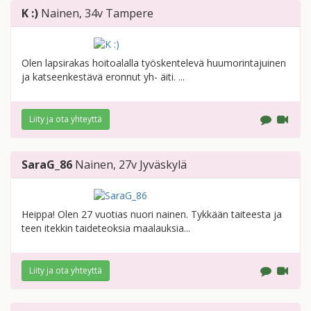
K :)
Nainen
, 34v
Tampere
Olen lapsirakas hoitoalalla työskentelevä huumorintajuinen
ja katseenkestävä eronnut yh- äiti. ...
Liity ja ota yhteyttä
SaraG_86
Nainen
, 27v
Jyväskylä
Heippa! Olen 27 vuotias nuori nainen. Tykkään taiteesta ja
teen itekkin taideteoksia maalauksia...
Liity ja ota yhteyttä