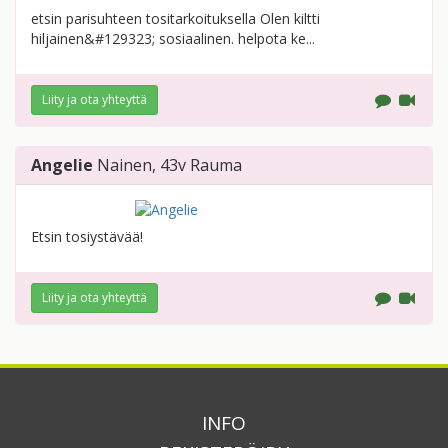
etsin parisuhteen tositarkoituksella Olen kiltti
hiljainen&#129323; sosiaalinen. helpota ke...
Liity ja ota yhteyttä
Angelie
Nainen
, 43v
Rauma
Etsin tosiystävää!
Liity ja ota yhteyttä
INFO