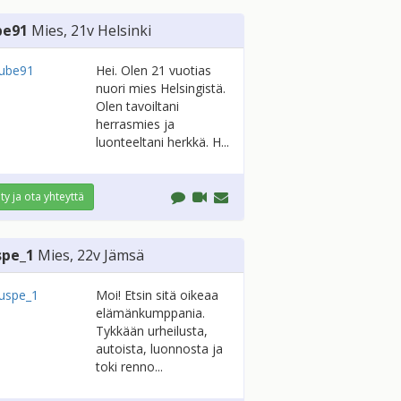
be91
Mies
, 21v
Helsinki
Hei. Olen 21 vuotias
nuori mies Helsingistä.
Olen tavoiltani
herrasmies ja
luonteeltani herkkä. H...
ity ja ota yhteyttä
spe_1
Mies
, 22v
Jämsä
Moi! Etsin sitä oikeaa
elämänkumppania.
Tykkään urheilusta,
autoista, luonnosta ja
toki renno...