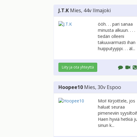
J.T.K
Mies
, 44v
Ilmajoki
ööh. . . pari sanaa
minusta alkuun. . . .
tiedän olleeni
takuuvarmasti ihan
huipputyyppi. . . äl...
Liity ja ota yhteyttä
Hoopee10
Mies
, 30v
Espoo
Moi! Kirjoittele, jos
haluat seuraa
pimeneviin syysiltoih
Haen hyviä hetkiä ju
sinun k...