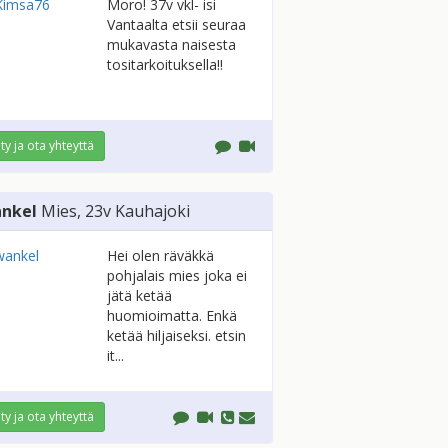
Moro! 37v vkl- isi
Vantaalta etsii seuraa
mukavasta naisesta
tositarkoituksella!!
ity ja ota yhteyttä
nkel
Mies
, 23v
Kauhajoki
Hei olen räväkkä
pohjalais mies joka ei
jätä ketää
huomioimatta. Enkä
ketää hiljaiseksi. etsin
it...
ity ja ota yhteyttä