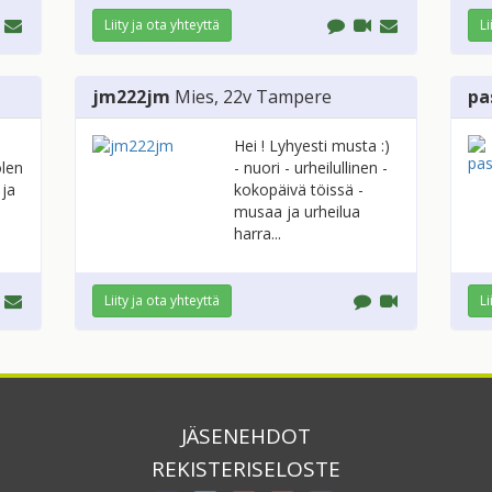
Liity ja ota yhteyttä
Li
jm222jm
Mies
, 22v
Tampere
pa
Hei ! Lyhyesti musta :)
olen
- nuori - urheilullinen -
 ja
kokopäivä töissä -
musaa ja urheilua
harra...
Liity ja ota yhteyttä
Li
JÄSENEHDOT
REKISTERISELOSTE