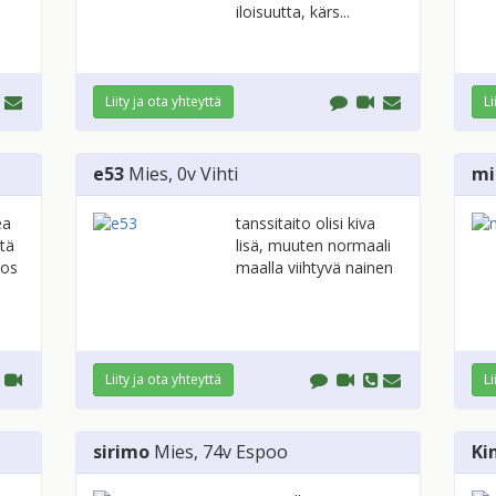
iloisuutta, kärs...
Liity ja ota yhteyttä
Li
e53
Mies
, 0v
Vihti
mi
ea
tanssitaito olisi kiva
stä
lisä, muuten normaali
jos
maalla viihtyvä nainen
Liity ja ota yhteyttä
Li
sirimo
Mies
, 74v
Espoo
Ki