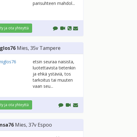
parisuhteen mahdol...
ity ja ota yhteyttä
glos76
Mies
, 35v
Tampere
etsin seuraa naisista,
luotettavista tietenkin
ja ehkä ystäviä, tos
tarkoitus tai muuten
vaan seu...
ity ja ota yhteyttä
msa76
Mies
, 37v
Espoo