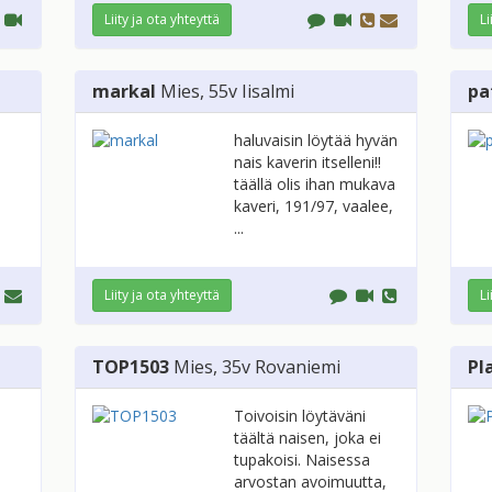
Liity ja ota yhteyttä
Li
markal
Mies
, 55v
Iisalmi
pa
haluvaisin löytää hyvän
nais kaverin itselleni!!
täällä olis ihan mukava
kaveri, 191/97, vaalee,
...
Liity ja ota yhteyttä
Li
TOP1503
Mies
, 35v
Rovaniemi
Pl
Toivoisin löytäväni
täältä naisen, joka ei
tupakoisi. Naisessa
arvostan avoimuutta,