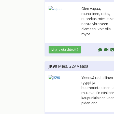
Olen vapaa,
rauhallinen, raitis,
nuorekas mies etsi
naista yhteiseen
elämään. Voit olla
myös...
Liity ja ota yhteyttä
JK90
Mies
, 22v
Vaasa
Yleensä rauhallinen
tyyppi ja
huumorintajuinen j
mukava. En niinkää
kaupunkilainen vaa
pidän ene...