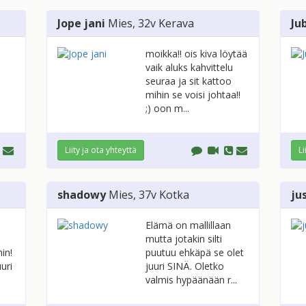
Jope jani
Mies
, 32v
Kerava
Ju
moikka!! ois kiva löytää
vaik aluks kahvittelu
seuraa ja sit kattoo
mihin se voisi johtaa!!
;) oon m...
Liity ja ota yhteyttä
Li
shadowy
Mies
, 37v
Kotka
ju
Elämä on mallillaan
mutta jotakin silti
in!
puutuu ehkäpä se olet
uri
juuri SINÄ. Oletko
valmis hypäänään r...