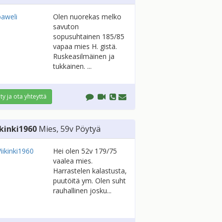
Olen nuorekas melko
savuton
sopusuhtainen 185/85
vapaa mies H. gistä.
Ruskeasilmäinen ja
tukkainen. ...
ity ja ota yhteyttä
ikinki1960
Mies
, 59v
Pöytyä
Hei olen 52v 179/75
vaalea mies.
Harrastelen kalastusta,
puutöitä ym. Olen suht
rauhallinen josku...