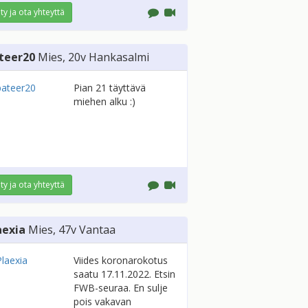
ity ja ota yhteyttä
teer20
Mies
, 20v
Hankasalmi
Pian 21 täyttävä
miehen alku :)
ity ja ota yhteyttä
aexia
Mies
, 47v
Vantaa
Viides koronarokotus
saatu 17.11.2022. Etsin
FWB-seuraa. En sulje
pois vakavan