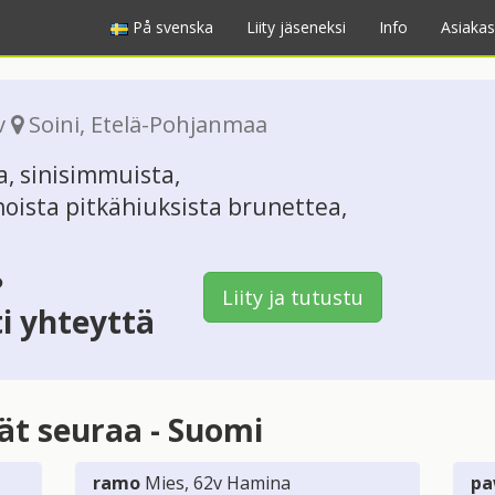
På svenska
Liity jäseneksi
Info
Asiakas
0v
Soini
,
Etelä-Pohjanmaa
a, sinisimmuista,
oista pitkähiuksista brunettea,
?
Liity ja tutustu
ti yhteyttä
vät seuraa - Suomi
ramo
Mies
, 62v
Hamina
pa