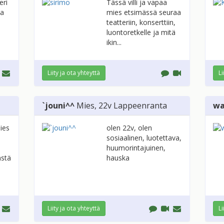
eri
Tässä villi ja vapaa
aa
mies etsimässä seuraa
teatteriin, konserttiin,
luontoretkelle ja mitä
ikin...
Liity ja ota yhteyttä
Li
`jouni^^
Mies
, 22v
Lappeenranta
wa
ies
olen 22v, olen
sosiaalinen, luotettava,
huumorintajuinen,
ästä
hauska
Liity ja ota yhteyttä
Li