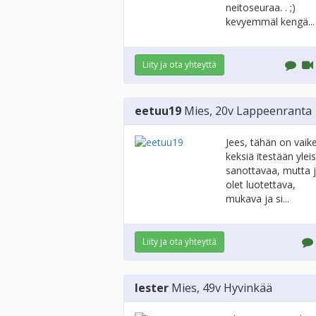
neitoseuraa. . ;)
kevyemmäl kengä...
Liity ja ota yhteyttä
eetuu19
Mies
, 20v
Lappeenranta
Jees, tähän on vaik
keksiä itestään ylei
sanottavaa, mutta 
olet luotettava,
mukava ja si...
Liity ja ota yhteyttä
lester
Mies
, 49v
Hyvinkää