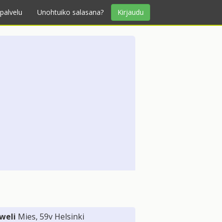
palvelu
Unohtuiko salasana?
Kirjaudu
weli
Mies
, 59v
Helsinki