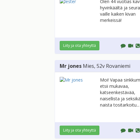
Olen 44 vuotias kav
hyvinkäältä ja seur
vaille kaiken kivan
merkeissä!
Liity ja ota yhteyttä
Mr jones
Mies
, 52v
Rovaniemi
Moi! Vapaa sinkkum
etsii mukavaa,
katseenkestävää,
naisellista ja seksik
naista tositarkoitu...
Liity ja ota yhteyttä