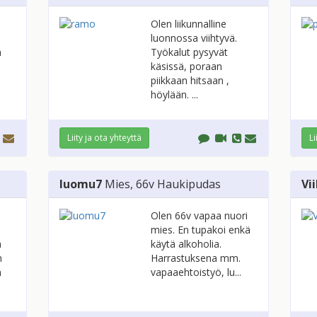
Olen liikunnalline
luonnossa viihtyvä.
n
Työkalut pysyvät
käsissä, poraan
piikkaan hitsaan ,
höylään. ...
Liity ja ota yhteyttä
Li
luomu7
Mies
, 66v
Haukipudas
Vi
Olen 66v vapaa nuori
mies. En tupakoi enkä
a
käytä alkoholia.
n
Harrastuksena mm.
n
vapaaehtoistyö, lu...