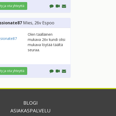
ity ja ota yhteyttä
ssionate87
Mies
, 26v
Espoo
Olen täälläinen
mukava 26v kundi olisi
mukava löytää täältä
seuraa.
ity ja ota yhteyttä
BLOGI
ASIAKASPALVELU