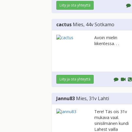
Liity ja ota yhteyttä
cactus
Mies
, 44v
Sotkamo
Avoin mielin
liikentessa. . .
Liity ja ota yhteyttä
Jannu83
Mies
, 31v
Lahti
Tere! Täs ois 31v
mukava vaal.
sinisilmänen kundi
Lahest vailla