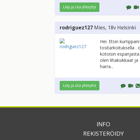
Liity ja ota yhteyttä
rodriguez127
Mies
, 18v
Helsinki
Hei. Etsin kumppani
tositarkoituksella . 
kotoisin espanjasta
olen lihaksikkaat ja
harra...
Liity ja ota yhteyttä
INFO
REKISTERÖIDY