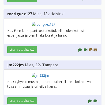
rodriguez127
Mies
, 18v
Helsinki
Hei. Etsin kumppani tositarkoituksella . olen kotoisin
espanjasta ja olen lihaksikkaat ja harra...
Liity ja ota yhteyttä
jm222jm
Mies
, 22v
Tampere
Hei ! Lyhyesti musta :) - nuori - urheilullinen - kokopäivä
töissä - musaa ja urheilua harra...
Liity ja ota yhteyttä