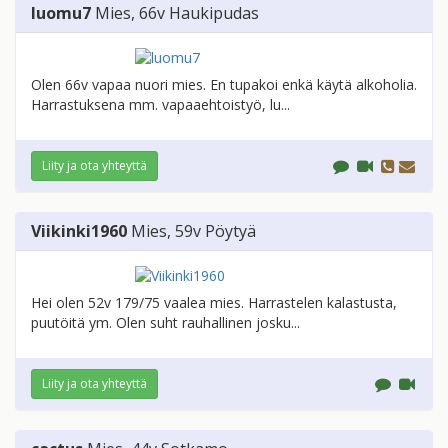
luomu7
Mies
, 66v
Haukipudas
Olen 66v vapaa nuori mies. En tupakoi enkä käytä alkoholia.
Harrastuksena mm. vapaaehtoistyö, lu...
Liity ja ota yhteyttä
Viikinki1960
Mies
, 59v
Pöytyä
Hei olen 52v 179/75 vaalea mies. Harrastelen kalastusta,
puutöitä ym. Olen suht rauhallinen josku...
Liity ja ota yhteyttä