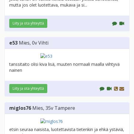
mutta jos olet luotettava, mukava ja si...
Liity ja ota yhteyttä
e53
Mies
, 0v
Vihti
tanssitaito olisi kiva lisä, muuten normaali maalla viihtyvä
nainen
Liity ja ota yhteyttä
miglos76
Mies
, 35v
Tampere
etsin seuraa naisista, luotettavista tietenkin ja ehkä ystäviä,