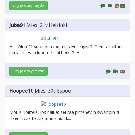
Liity ja ota yhteyttä
Jube91
Mies
, 21v
Helsinki
Hei. Olen 21 vuotias nuori mies Helsingistä. Olen tavoiltani
herrasmies ja luonteeltani herkkä. H...
Liity ja ota yhteyttä
Hoopee10
Mies
, 30v
Espoo
Moi! Kirjoittele, jos haluat seuraa pimeneviin syysiltoihin!
Haen hyviä hetkiä juuri sinun k...