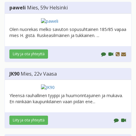
paweli
Mies
, 59v
Helsinki
Olen nuorekas melko savuton sopusuhtainen 185/85 vapaa
mies H. gistä. Ruskeasilmäinen ja tukkainen. ...
Liity ja ota yhteyttä
JK90
Mies
, 22v
Vaasa
Yleensä rauhallinen tyyppi ja huumorintajuinen ja mukava.
En niinkään kaupunkilainen vaan pidän ene...
Liity ja ota yhteyttä