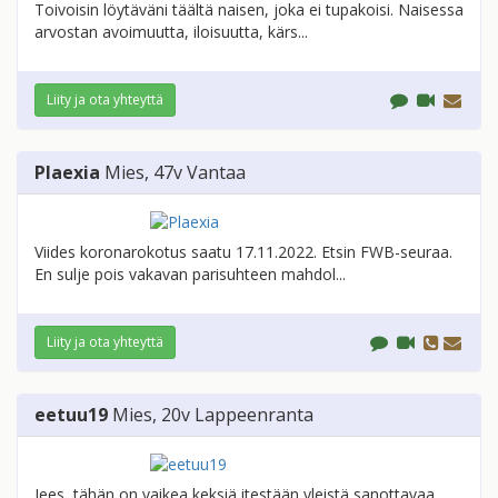
Toivoisin löytäväni täältä naisen, joka ei tupakoisi. Naisessa
arvostan avoimuutta, iloisuutta, kärs...
Liity ja ota yhteyttä
Plaexia
Mies
, 47v
Vantaa
Viides koronarokotus saatu 17.11.2022. Etsin FWB-seuraa.
En sulje pois vakavan parisuhteen mahdol...
Liity ja ota yhteyttä
eetuu19
Mies
, 20v
Lappeenranta
Jees, tähän on vaikea keksiä itestään yleistä sanottavaa,