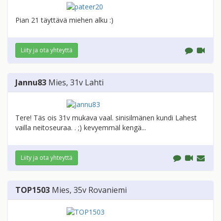
Pian 21 täyttävä miehen alku :)
Liity ja ota yhteyttä
Jannu83
Mies
, 31v
Lahti
Tere! Täs ois 31v mukava vaal. sinisilmänen kundi Lahest
vailla neitoseuraa. . ;) kevyemmäl kengä...
Liity ja ota yhteyttä
TOP1503
Mies
, 35v
Rovaniemi