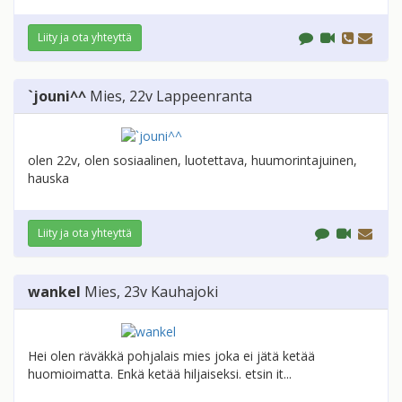
Liity ja ota yhteyttä
`jouni^^
Mies
, 22v
Lappeenranta
olen 22v, olen sosiaalinen, luotettava, huumorintajuinen,
hauska
Liity ja ota yhteyttä
wankel
Mies
, 23v
Kauhajoki
Hei olen räväkkä pohjalais mies joka ei jätä ketää
huomioimatta. Enkä ketää hiljaiseksi. etsin it...