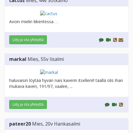
cactus
Mies
, 44v
Sotkamo
Avoin mielin liikentessa. . .
Liity ja ota yhteyttä
markal
Mies
, 55v
Iisalmi
haluvaisin löytää hyvän nais kaverin itselleni!! täällä olis ihan
mukava kaveri, 191/97, vaalee, ...
Liity ja ota yhteyttä
pateer20
Mies
, 20v
Hankasalmi