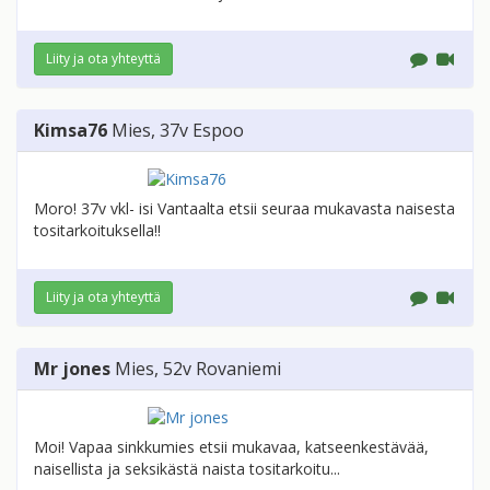
Liity ja ota yhteyttä
Kimsa76
Mies
, 37v
Espoo
Moro! 37v vkl- isi Vantaalta etsii seuraa mukavasta naisesta
tositarkoituksella!!
Liity ja ota yhteyttä
Mr jones
Mies
, 52v
Rovaniemi
Moi! Vapaa sinkkumies etsii mukavaa, katseenkestävää,
naisellista ja seksikästä naista tositarkoitu...