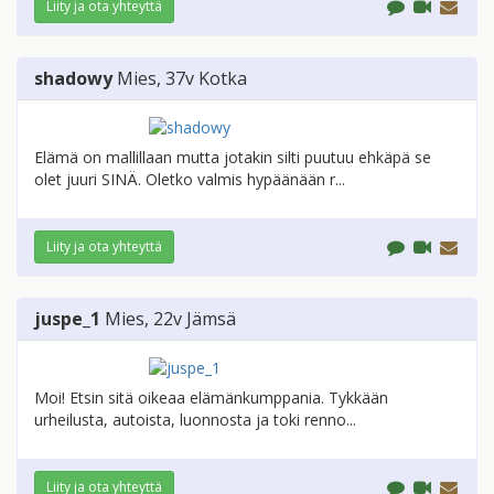
Liity ja ota yhteyttä
shadowy
Mies
, 37v
Kotka
Elämä on mallillaan mutta jotakin silti puutuu ehkäpä se
olet juuri SINÄ. Oletko valmis hypäänään r...
Liity ja ota yhteyttä
juspe_1
Mies
, 22v
Jämsä
Moi! Etsin sitä oikeaa elämänkumppania. Tykkään
urheilusta, autoista, luonnosta ja toki renno...
Liity ja ota yhteyttä