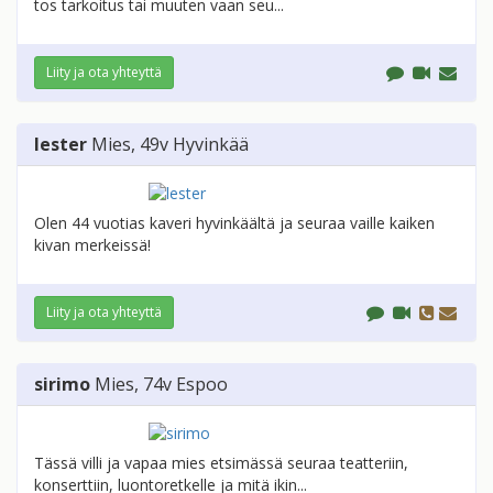
tos tarkoitus tai muuten vaan seu...
Liity ja ota yhteyttä
lester
Mies
, 49v
Hyvinkää
Olen 44 vuotias kaveri hyvinkäältä ja seuraa vaille kaiken
kivan merkeissä!
Liity ja ota yhteyttä
sirimo
Mies
, 74v
Espoo
Tässä villi ja vapaa mies etsimässä seuraa teatteriin,
konserttiin, luontoretkelle ja mitä ikin...