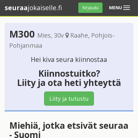
seuraa
jokaiselle.fi
Avaa
Kirjaudu
MENU
valikko
M300
Mies
, 30v
Raahe
,
Pohjois-
Pohjanmaa
Hei kiva seura kiinnostaa
Kiinnostuitko?
Liity ja ota heti yhteyttä
Liity ja tutustu
Miehiä, jotka etsivät seuraa
- Suomi