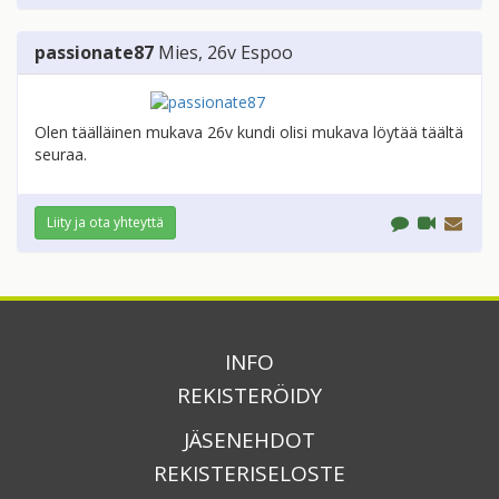
passionate87
Mies
, 26v
Espoo
Olen täälläinen mukava 26v kundi olisi mukava löytää täältä
seuraa.
Liity ja ota yhteyttä
INFO
REKISTERÖIDY
JÄSENEHDOT
REKISTERISELOSTE