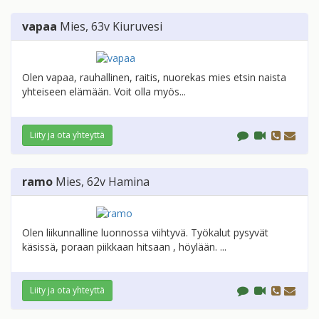
vapaa
Mies
, 63v
Kiuruvesi
Olen vapaa, rauhallinen, raitis, nuorekas mies etsin naista
yhteiseen elämään. Voit olla myös...
Liity ja ota yhteyttä
ramo
Mies
, 62v
Hamina
Olen liikunnalline luonnossa viihtyvä. Työkalut pysyvät
käsissä, poraan piikkaan hitsaan , höylään. ...
Liity ja ota yhteyttä