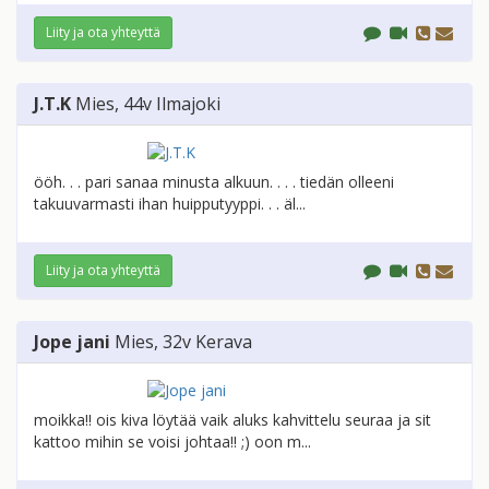
Liity ja ota yhteyttä
J.T.K
Mies
, 44v
Ilmajoki
ööh. . . pari sanaa minusta alkuun. . . . tiedän olleeni
takuuvarmasti ihan huipputyyppi. . . äl...
Liity ja ota yhteyttä
Jope jani
Mies
, 32v
Kerava
moikka!! ois kiva löytää vaik aluks kahvittelu seuraa ja sit
kattoo mihin se voisi johtaa!! ;) oon m...