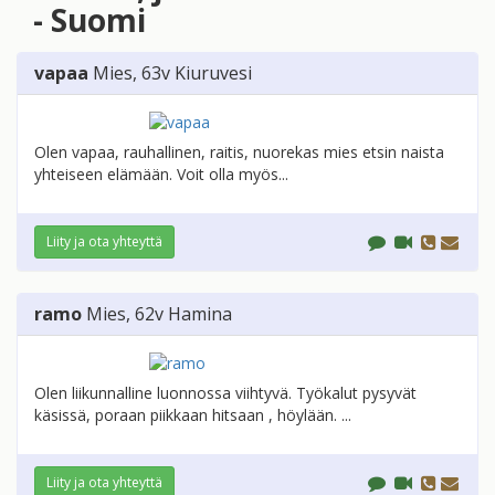
- Suomi
vapaa
Mies
, 63v
Kiuruvesi
Olen vapaa, rauhallinen, raitis, nuorekas mies etsin naista
yhteiseen elämään. Voit olla myös...
Liity ja ota yhteyttä
ramo
Mies
, 62v
Hamina
Olen liikunnalline luonnossa viihtyvä. Työkalut pysyvät
käsissä, poraan piikkaan hitsaan , höylään. ...
Liity ja ota yhteyttä