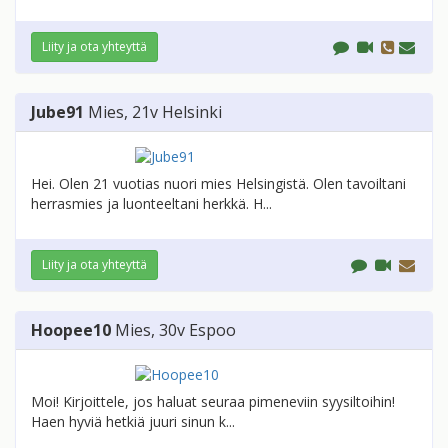
Liity ja ota yhteyttä
Jube91
Mies
, 21v
Helsinki
Hei. Olen 21 vuotias nuori mies Helsingistä. Olen tavoiltani
herrasmies ja luonteeltani herkkä. H...
Liity ja ota yhteyttä
Hoopee10
Mies
, 30v
Espoo
Moi! Kirjoittele, jos haluat seuraa pimeneviin syysiltoihin!
Haen hyviä hetkiä juuri sinun k...