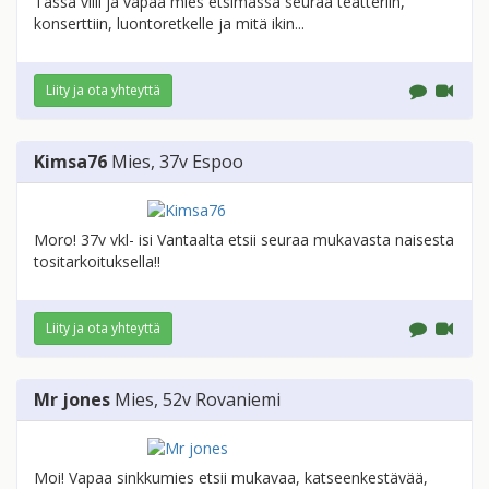
Tässä villi ja vapaa mies etsimässä seuraa teatteriin,
konserttiin, luontoretkelle ja mitä ikin...
Liity ja ota yhteyttä
Kimsa76
Mies
, 37v
Espoo
Moro! 37v vkl- isi Vantaalta etsii seuraa mukavasta naisesta
tositarkoituksella!!
Liity ja ota yhteyttä
Mr jones
Mies
, 52v
Rovaniemi
Moi! Vapaa sinkkumies etsii mukavaa, katseenkestävää,