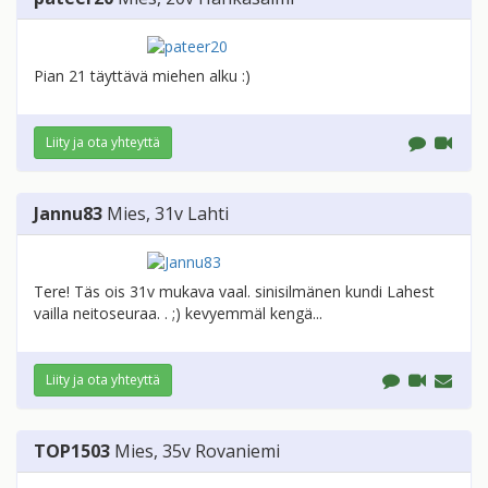
Pian 21 täyttävä miehen alku :)
Liity ja ota yhteyttä
Jannu83
Mies
, 31v
Lahti
Tere! Täs ois 31v mukava vaal. sinisilmänen kundi Lahest
vailla neitoseuraa. . ;) kevyemmäl kengä...
Liity ja ota yhteyttä
TOP1503
Mies
, 35v
Rovaniemi