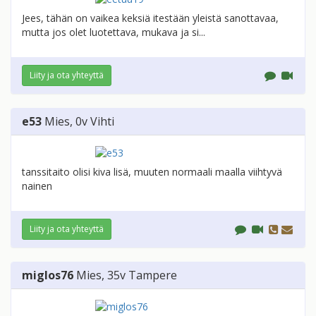
Jees, tähän on vaikea keksiä itestään yleistä sanottavaa,
mutta jos olet luotettava, mukava ja si...
Liity ja ota yhteyttä
e53
Mies
, 0v
Vihti
tanssitaito olisi kiva lisä, muuten normaali maalla viihtyvä
nainen
Liity ja ota yhteyttä
miglos76
Mies
, 35v
Tampere