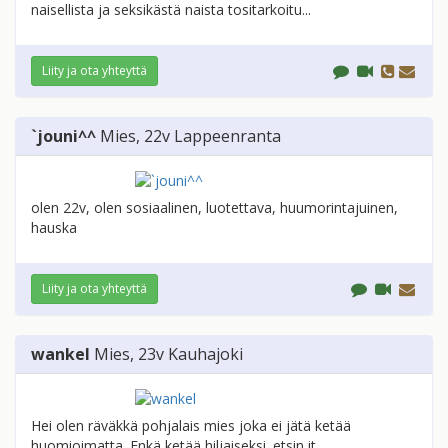
naisellista ja seksikästä naista tositarkoitu...
Liity ja ota yhteyttä
`jouni^^
Mies
, 22v
Lappeenranta
olen 22v, olen sosiaalinen, luotettava, huumorintajuinen,
hauska
Liity ja ota yhteyttä
wankel
Mies
, 23v
Kauhajoki
Hei olen räväkkä pohjalais mies joka ei jätä ketää
huomioimatta. Enkä ketää hiljaiseksi. etsin it...