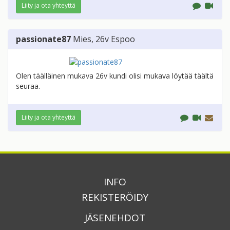
Liity ja ota yhteyttä
passionate87
Mies
, 26v
Espoo
Olen täälläinen mukava 26v kundi olisi mukava löytää täältä
seuraa.
Liity ja ota yhteyttä
INFO
REKISTERÖIDY
JÄSENEHDOT