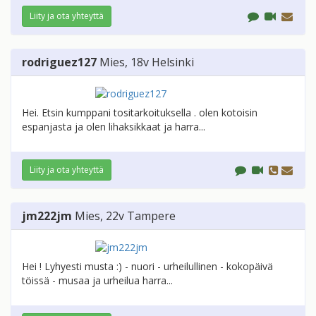
Liity ja ota yhteyttä
rodriguez127
Mies
, 18v
Helsinki
Hei. Etsin kumppani tositarkoituksella . olen kotoisin
espanjasta ja olen lihaksikkaat ja harra...
Liity ja ota yhteyttä
jm222jm
Mies
, 22v
Tampere
Hei ! Lyhyesti musta :) - nuori - urheilullinen - kokopäivä
töissä - musaa ja urheilua harra...