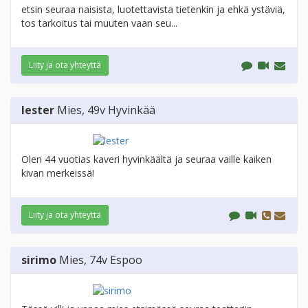
etsin seuraa naisista, luotettavista tietenkin ja ehkä ystäviä,
tos tarkoitus tai muuten vaan seu...
Liity ja ota yhteyttä
lester
Mies
, 49v
Hyvinkää
Olen 44 vuotias kaveri hyvinkäältä ja seuraa vaille kaiken
kivan merkeissä!
Liity ja ota yhteyttä
sirimo
Mies
, 74v
Espoo