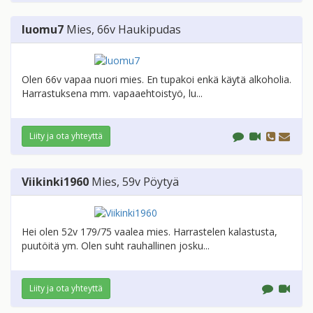
luomu7
Mies
, 66v
Haukipudas
Olen 66v vapaa nuori mies. En tupakoi enkä käytä alkoholia.
Harrastuksena mm. vapaaehtoistyö, lu...
Liity ja ota yhteyttä
Viikinki1960
Mies
, 59v
Pöytyä
Hei olen 52v 179/75 vaalea mies. Harrastelen kalastusta,
puutöitä ym. Olen suht rauhallinen josku...
Liity ja ota yhteyttä