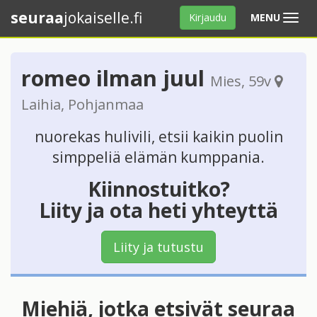
seuraa
jokaiselle.fi
Avaa
Kirjaudu
MENU
valikko
romeo ilman juul
Mies
, 59v
Laihia
,
Pohjanmaa
nuorekas hulivili, etsii kaikin puolin
simppeliä elämän kumppania.
Kiinnostuitko?
Liity ja ota heti yhteyttä
Liity ja tutustu
Miehiä, jotka etsivät seuraa