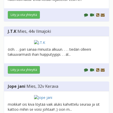
Liity ja ota yhteyttä
J.T.K
Mies
, 44v
Ilmajoki
ööh. . . pari sanaa minusta alkuun. . . . tiedän olleeni
takuuvarmasti ihan huipputyyppi. . . äl...
Liity ja ota yhteyttä
Jope jani
Mies
, 32v
Kerava
moikka!! ois kiva löytää vaik aluks kahvittelu seuraa ja sit
kattoo mihin se voisi johtaa!! ;) oon m...