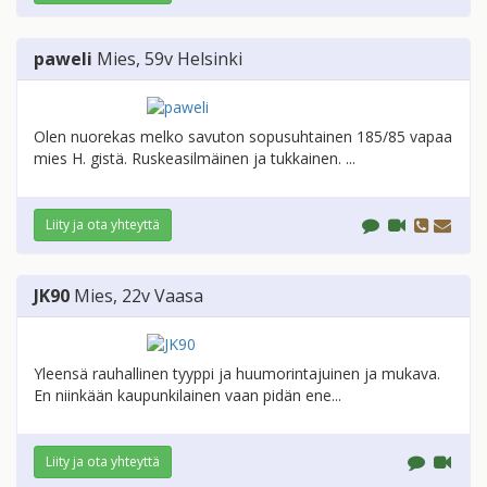
paweli
Mies
, 59v
Helsinki
Olen nuorekas melko savuton sopusuhtainen 185/85 vapaa
mies H. gistä. Ruskeasilmäinen ja tukkainen. ...
Liity ja ota yhteyttä
JK90
Mies
, 22v
Vaasa
Yleensä rauhallinen tyyppi ja huumorintajuinen ja mukava.
En niinkään kaupunkilainen vaan pidän ene...
Liity ja ota yhteyttä