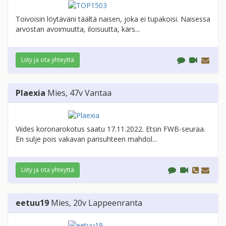
Toivoisin löytäväni täältä naisen, joka ei tupakoisi. Naisessa
arvostan avoimuutta, iloisuutta, kärs...
Liity ja ota yhteyttä
Plaexia
Mies
, 47v
Vantaa
Viides koronarokotus saatu 17.11.2022. Etsin FWB-seuraa.
En sulje pois vakavan parisuhteen mahdol...
Liity ja ota yhteyttä
eetuu19
Mies
, 20v
Lappeenranta