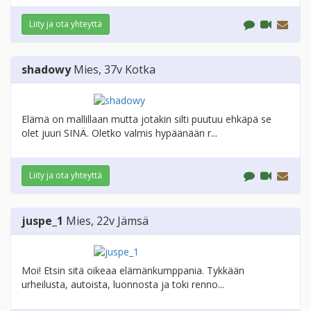
Liity ja ota yhteyttä
shadowy
Mies
, 37v
Kotka
Elämä on mallillaan mutta jotakin silti puutuu ehkäpä se
olet juuri SINÄ. Oletko valmis hypäänään r...
Liity ja ota yhteyttä
juspe_1
Mies
, 22v
Jämsä
Moi! Etsin sitä oikeaa elämänkumppania. Tykkään
urheilusta, autoista, luonnosta ja toki renno...