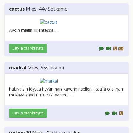
cactus
Mies
, 44v
Sotkamo
Avoin mielin liikentessa. . .
Liity ja ota yhteyttä
markal
Mies
, 55v
Iisalmi
haluvaisin löytää hyvän nais kaverin itselleni!! täällä olis ihan
mukava kaveri, 191/97, vaalee, ...
Liity ja ota yhteyttä
pateer20
Mies
, 20v
Hankasalmi