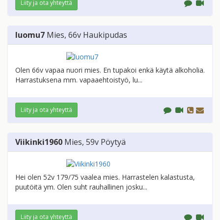
Liity ja ota yhteyttä
luomu7
Mies
, 66v
Haukipudas
Olen 66v vapaa nuori mies. En tupakoi enkä käytä alkoholia.
Harrastuksena mm. vapaaehtoistyö, lu...
Liity ja ota yhteyttä
Viikinki1960
Mies
, 59v
Pöytyä
Hei olen 52v 179/75 vaalea mies. Harrastelen kalastusta,
puutöitä ym. Olen suht rauhallinen josku...
Liity ja ota yhteyttä