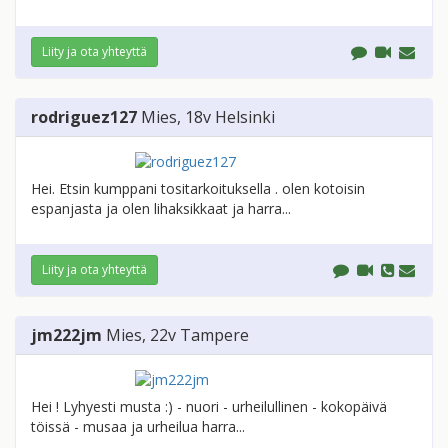
Liity ja ota yhteyttä
rodriguez127
Mies
, 18v
Helsinki
Hei. Etsin kumppani tositarkoituksella . olen kotoisin
espanjasta ja olen lihaksikkaat ja harra...
Liity ja ota yhteyttä
jm222jm
Mies
, 22v
Tampere
Hei ! Lyhyesti musta :) - nuori - urheilullinen - kokopäivä
töissä - musaa ja urheilua harra...