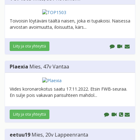
Toivoisin löytäväni täältä naisen, joka ei tupakoisi. Naisessa
arvostan avoimuutta, iloisuutta, kärs...
Liity ja ota yhteyttä
Plaexia
Mies
, 47v
Vantaa
Viides koronarokotus saatu 17.11.2022. Etsin FWB-seuraa.
En sulje pois vakavan parisuhteen mahdol...
Liity ja ota yhteyttä
eetuu19
Mies
, 20v
Lappeenranta