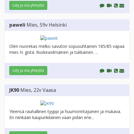
Liity ja ota yhteyttä
paweli
Mies
, 59v
Helsinki
Olen nuorekas melko savuton sopusuhtainen 185/85 vapaa
mies H. gistä. Ruskeasilmäinen ja tukkainen. ...
Liity ja ota yhteyttä
JK90
Mies
, 22v
Vaasa
Yleensä rauhallinen tyyppi ja huumorintajuinen ja mukava.
En niinkään kaupunkilainen vaan pidän ene...