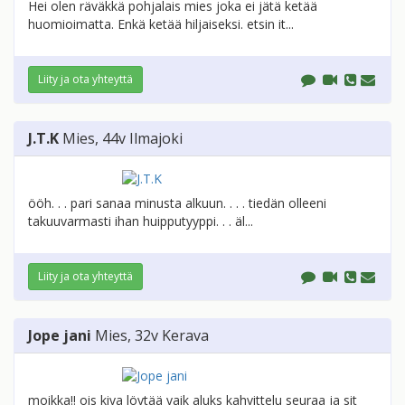
Hei olen räväkkä pohjalais mies joka ei jätä ketää
huomioimatta. Enkä ketää hiljaiseksi. etsin it...
Liity ja ota yhteyttä
J.T.K
Mies
, 44v
Ilmajoki
ööh. . . pari sanaa minusta alkuun. . . . tiedän olleeni
takuuvarmasti ihan huipputyyppi. . . äl...
Liity ja ota yhteyttä
Jope jani
Mies
, 32v
Kerava
moikka!! ois kiva löytää vaik aluks kahvittelu seuraa ja sit