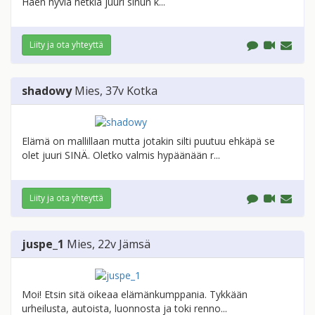
Haen hyviä hetkiä juuri sinun k...
Liity ja ota yhteyttä
shadowy
Mies
, 37v
Kotka
Elämä on mallillaan mutta jotakin silti puutuu ehkäpä se
olet juuri SINÄ. Oletko valmis hypäänään r...
Liity ja ota yhteyttä
juspe_1
Mies
, 22v
Jämsä
Moi! Etsin sitä oikeaa elämänkumppania. Tykkään
urheilusta, autoista, luonnosta ja toki renno...