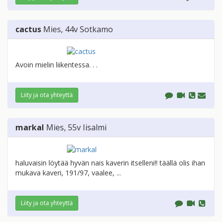
cactus
Mies
, 44v
Sotkamo
Avoin mielin liikentessa. . .
Liity ja ota yhteyttä
markal
Mies
, 55v
Iisalmi
haluvaisin löytää hyvän nais kaverin itselleni!! täällä olis ihan
mukava kaveri, 191/97, vaalee, ...
Liity ja ota yhteyttä