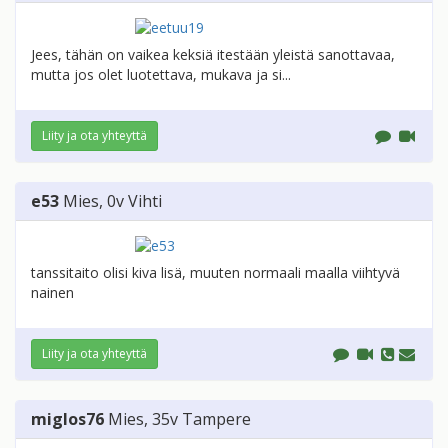
Jees, tähän on vaikea keksiä itestään yleistä sanottavaa,
mutta jos olet luotettava, mukava ja si...
Liity ja ota yhteyttä
e53
Mies
, 0v
Vihti
tanssitaito olisi kiva lisä, muuten normaali maalla viihtyvä
nainen
Liity ja ota yhteyttä
miglos76
Mies
, 35v
Tampere