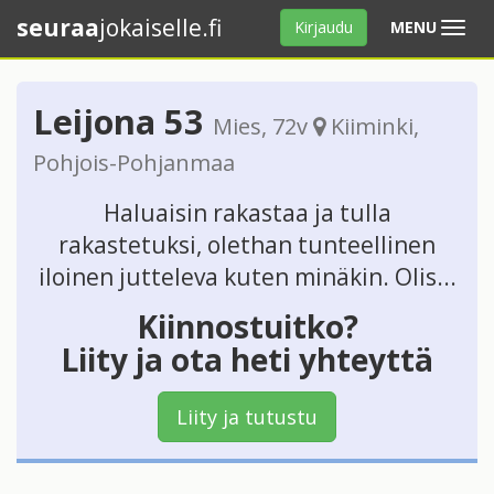
seuraa
jokaiselle.fi
Avaa
Kirjaudu
MENU
valikko
Leijona 53
Mies
, 72v
Kiiminki
,
Pohjois-Pohjanmaa
Haluaisin rakastaa ja tulla
rakastetuksi, olethan tunteellinen
iloinen jutteleva kuten minäkin. Olis...
Kiinnostuitko?
Liity ja ota heti yhteyttä
Liity ja tutustu