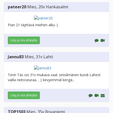
pateer20
Mies
, 20v
Hankasalmi
Pian 21 täyttävä miehen alku :)
Liity ja ota yhteyttä
Jannu83
Mies
, 31v
Lahti
Tere! Täs ois 31v mukava vaal. sinisilmänen kundi Lahest
vailla neitoseuraa. . ;) kevyemmäl kengä...
Liity ja ota yhteyttä
TOP1503
Mies
, 35v
Rovaniemi