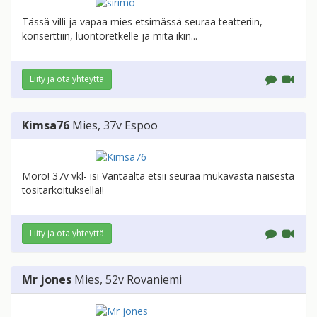
Tässä villi ja vapaa mies etsimässä seuraa teatteriin,
konserttiin, luontoretkelle ja mitä ikin...
Liity ja ota yhteyttä
Kimsa76
Mies
, 37v
Espoo
Moro! 37v vkl- isi Vantaalta etsii seuraa mukavasta naisesta
tositarkoituksella!!
Liity ja ota yhteyttä
Mr jones
Mies
, 52v
Rovaniemi