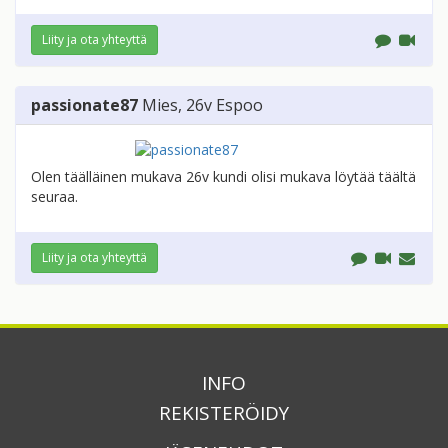
Liity ja ota yhteyttä
passionate87
Mies
, 26v
Espoo
Olen täälläinen mukava 26v kundi olisi mukava löytää täältä
seuraa.
Liity ja ota yhteyttä
INFO
REKISTERÖIDY