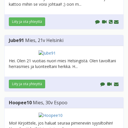
kattoo mihin se voisi johtaa!! ;) oon m...
Liity ja ota yhteyttä
Jube91
Mies
, 21v
Helsinki
Hei. Olen 21 vuotias nuori mies Helsingistä. Olen tavoiltani
herrasmies ja luonteeltani herkkä. H...
Liity ja ota yhteyttä
Hoopee10
Mies
, 30v
Espoo
Moi! Kirjoittele, jos haluat seuraa pimeneviin syysiltoihin!