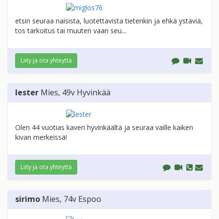
etsin seuraa naisista, luotettavista tietenkin ja ehkä ystäviä,
tos tarkoitus tai muuten vaan seu...
Liity ja ota yhteyttä
lester
Mies
, 49v
Hyvinkää
Olen 44 vuotias kaveri hyvinkäältä ja seuraa vaille kaiken
kivan merkeissä!
Liity ja ota yhteyttä
sirimo
Mies
, 74v
Espoo