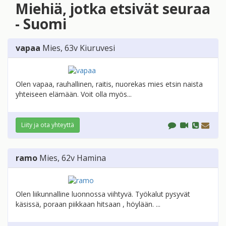
Miehiä, jotka etsivät seuraa
- Suomi
vapaa
Mies
, 63v
Kiuruvesi
Olen vapaa, rauhallinen, raitis, nuorekas mies etsin naista
yhteiseen elämään. Voit olla myös...
Liity ja ota yhteyttä
ramo
Mies
, 62v
Hamina
Olen liikunnalline luonnossa viihtyvä. Työkalut pysyvät
käsissä, poraan piikkaan hitsaan , höylään. ...