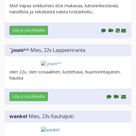
Moi! Vapaa sinkkumies etsii mukavaa, katseenkestävää,
naisellista ja seksikästä naista tositarkoitu...
Liity ja ota yhteyttä
`jouni^^
Mies
, 22v
Lappeenranta
olen 22v, olen sosiaalinen, luotettava, huumorintajuinen,
hauska
Liity ja ota yhteyttä
wankel
Mies
, 23v
Kauhajoki