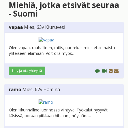
Miehiä, jotka etsivät seuraa
- Suomi
vapaa
Mies
, 63v
Kiuruvesi
Olen vapaa, rauhallinen, raitis, nuorekas mies etsin naista
yhteiseen elämään. Voit olla myös...
Liity ja ota yhteyttä
ramo
Mies
, 62v
Hamina
Olen liikunnalline luonnossa viihtyvä. Työkalut pysyvät
käsissä, poraan piikkaan hitsaan , höylään. ...