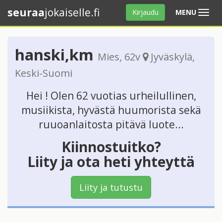
seuraa
jokaiselle.fi
Avaa
Kirjaudu
MENU
valikko
hanski,km
Mies
, 62v
Jyväskylä
,
Keski-Suomi
Hei ! Olen 62 vuotias urheilullinen,
musiikista, hyvästä huumorista sekä
ruuoanlaitosta pitävä luote...
Kiinnostuitko?
Liity ja ota heti yhteyttä
Liity ja tutustu