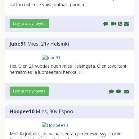
kattoo mihin se voisi johtaa!! ;) oon m...
Liity ja ota yhteyttä
Jube91
Mies
, 21v
Helsinki
Hei. Olen 21 vuotias nuori mies Helsingistä. Olen tavoiltani
herrasmies ja luonteeltani herkkä. H...
Liity ja ota yhteyttä
Hoopee10
Mies
, 30v
Espoo
Moi! Kirjoittele, jos haluat seuraa pimeneviin syysiltoihin!