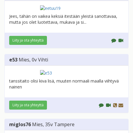
Jees, tähän on vaikea keksiä itestään yleistä sanottavaa,
mutta jos olet luotettava, mukava ja si...
Liity ja ota yhteyttä
e53
Mies
, 0v
Vihti
tanssitaito olisi kiva lisä, muuten normaali maalla viihtyvä
nainen
Liity ja ota yhteyttä
miglos76
Mies
, 35v
Tampere