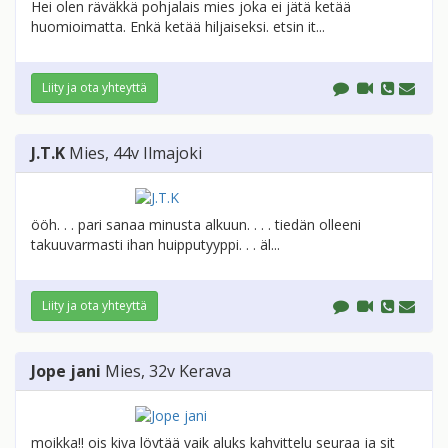
Hei olen räväkkä pohjalais mies joka ei jätä ketää
huomioimatta. Enkä ketää hiljaiseksi. etsin it...
Liity ja ota yhteyttä
J.T.K
Mies
, 44v
Ilmajoki
ööh. . . pari sanaa minusta alkuun. . . . tiedän olleeni
takuuvarmasti ihan huipputyyppi. . . äl...
Liity ja ota yhteyttä
Jope jani
Mies
, 32v
Kerava
moikka!! ois kiva löytää vaik aluks kahvittelu seuraa ja sit