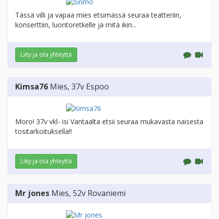
Tässä villi ja vapaa mies etsimässä seuraa teatteriin,
konserttiin, luontoretkelle ja mitä ikin...
Liity ja ota yhteyttä
Kimsa76
Mies
, 37v
Espoo
Moro! 37v vkl- isi Vantaalta etsii seuraa mukavasta naisesta
tositarkoituksella!!
Liity ja ota yhteyttä
Mr jones
Mies
, 52v
Rovaniemi