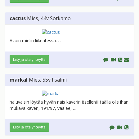
cactus
Mies
, 44v
Sotkamo
Avoin mielin liikentessa. . .
Liity ja ota yhteyttä
markal
Mies
, 55v
Iisalmi
haluvaisin löytää hyvän nais kaverin itselleni!! täällä olis ihan
mukava kaveri, 191/97, vaalee, ...
Liity ja ota yhteyttä