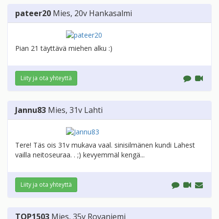
pateer20
Mies
, 20v
Hankasalmi
Pian 21 täyttävä miehen alku :)
Liity ja ota yhteyttä
Jannu83
Mies
, 31v
Lahti
Tere! Täs ois 31v mukava vaal. sinisilmänen kundi Lahest
vailla neitoseuraa. . ;) kevyemmäl kengä...
Liity ja ota yhteyttä
TOP1503
Mies
, 35v
Rovaniemi