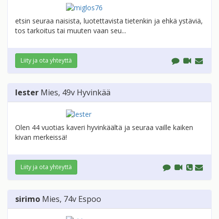
etsin seuraa naisista, luotettavista tietenkin ja ehkä ystäviä,
tos tarkoitus tai muuten vaan seu...
Liity ja ota yhteyttä
lester
Mies
, 49v
Hyvinkää
Olen 44 vuotias kaveri hyvinkäältä ja seuraa vaille kaiken
kivan merkeissä!
Liity ja ota yhteyttä
sirimo
Mies
, 74v
Espoo