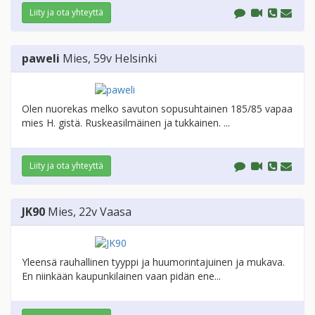
Liity ja ota yhteyttä
paweli
Mies
, 59v
Helsinki
Olen nuorekas melko savuton sopusuhtainen 185/85 vapaa
mies H. gistä. Ruskeasilmäinen ja tukkainen. ...
Liity ja ota yhteyttä
JK90
Mies
, 22v
Vaasa
Yleensä rauhallinen tyyppi ja huumorintajuinen ja mukava.
En niinkään kaupunkilainen vaan pidän ene...