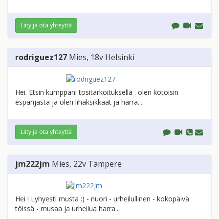
Liity ja ota yhteyttä
rodriguez127
Mies
, 18v
Helsinki
Hei. Etsin kumppani tositarkoituksella . olen kotoisin
espanjasta ja olen lihaksikkaat ja harra...
Liity ja ota yhteyttä
jm222jm
Mies
, 22v
Tampere
Hei ! Lyhyesti musta :) - nuori - urheilullinen - kokopäivä
töissä - musaa ja urheilua harra...