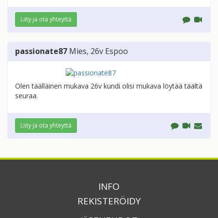
Liity ja ota yhteyttä
passionate87
Mies
, 26v
Espoo
Olen täälläinen mukava 26v kundi olisi mukava löytää täältä
seuraa.
Liity ja ota yhteyttä
INFO
REKISTERÖIDY