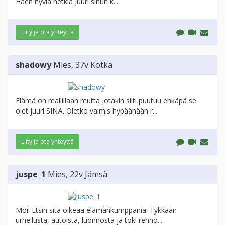
Haen hyviä hetkiä juuri sinun k...
Liity ja ota yhteyttä
shadowy
Mies
, 37v
Kotka
Elämä on mallillaan mutta jotakin silti puutuu ehkäpä se
olet juuri SINÄ. Oletko valmis hypäänään r...
Liity ja ota yhteyttä
juspe_1
Mies
, 22v
Jämsä
Moi! Etsin sitä oikeaa elämänkumppania. Tykkään
urheilusta, autoista, luonnosta ja toki renno...