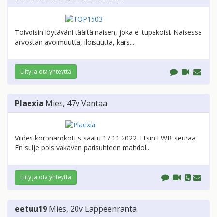
Toivoisin löytäväni täältä naisen, joka ei tupakoisi. Naisessa
arvostan avoimuutta, iloisuutta, kärs...
Liity ja ota yhteyttä
Plaexia
Mies
, 47v
Vantaa
Viides koronarokotus saatu 17.11.2022. Etsin FWB-seuraa.
En sulje pois vakavan parisuhteen mahdol...
Liity ja ota yhteyttä
eetuu19
Mies
, 20v
Lappeenranta