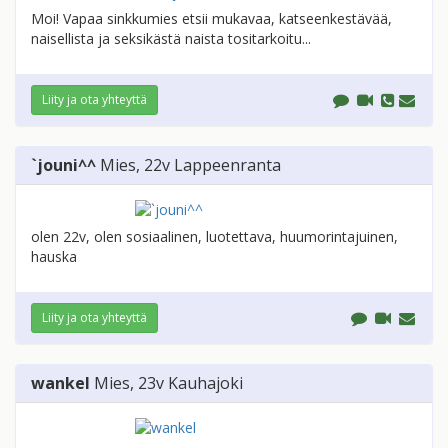
Moi! Vapaa sinkkumies etsii mukavaa, katseenkestävää,
naisellista ja seksikästä naista tositarkoitu...
Liity ja ota yhteyttä
`jouni^^
Mies
, 22v
Lappeenranta
olen 22v, olen sosiaalinen, luotettava, huumorintajuinen,
hauska
Liity ja ota yhteyttä
wankel
Mies
, 23v
Kauhajoki