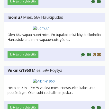
Liity ja ota yhteyttä
luomu7
Mies
, 66v
Haukipudas
Olen 66v vapaa nuori mies. En tupakoi enkä käytä alkoholia.
Harrastuksena mm. vapaaehtoistyö, lu...
Liity ja ota yhteyttä
Viikinki1960
Mies
, 59v
Pöytyä
Hei olen 52v 179/75 vaalea mies. Harrastelen kalastusta,
puutöitä ym. Olen suht rauhallinen josku...
Liity ja ota yhteyttä