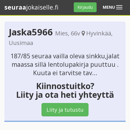
seuraa
jokaiselle.fi
Avaa
Kirjaudu
MENU
valikko
Jaska5966
Mies
, 66v
Hyvinkää
,
Uusimaa
187/85 seuraa vailla oleva sinkku,jalat
maassa sillä lentolupakirja puuttuu .
Kuuta ei tarvitse tav...
Kiinnostuitko?
Liity ja ota heti yhteyttä
Liity ja tutustu