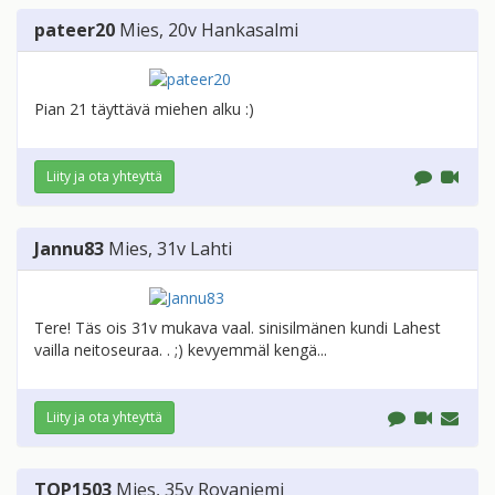
pateer20
Mies
, 20v
Hankasalmi
Pian 21 täyttävä miehen alku :)
Liity ja ota yhteyttä
Jannu83
Mies
, 31v
Lahti
Tere! Täs ois 31v mukava vaal. sinisilmänen kundi Lahest
vailla neitoseuraa. . ;) kevyemmäl kengä...
Liity ja ota yhteyttä
TOP1503
Mies
, 35v
Rovaniemi