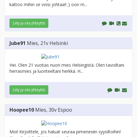
kattoo mihin se voisi johtaa!! ;) oon m...
Liity ja ota yhteyttä
Jube91
Mies
, 21v
Helsinki
Hei. Olen 21 vuotias nuori mies Helsingistä. Olen tavoiltani
herrasmies ja luonteeltani herkkä. H...
Liity ja ota yhteyttä
Hoopee10
Mies
, 30v
Espoo
Moi! Kirjoittele, jos haluat seuraa pimeneviin syysiltoihin!