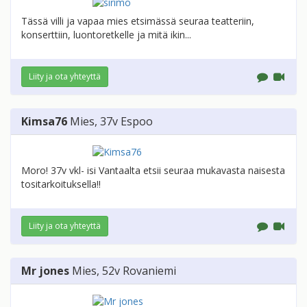
Tässä villi ja vapaa mies etsimässä seuraa teatteriin,
konserttiin, luontoretkelle ja mitä ikin...
Liity ja ota yhteyttä
Kimsa76
Mies
, 37v
Espoo
Moro! 37v vkl- isi Vantaalta etsii seuraa mukavasta naisesta
tositarkoituksella!!
Liity ja ota yhteyttä
Mr jones
Mies
, 52v
Rovaniemi