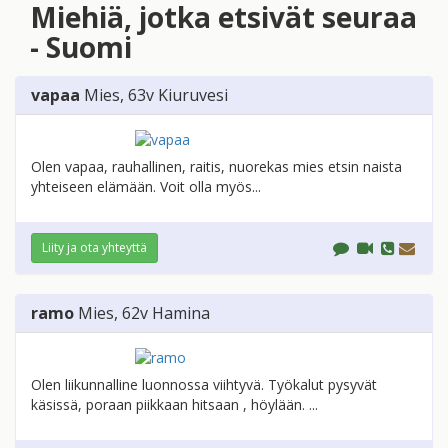
Miehiä, jotka etsivät seuraa
- Suomi
vapaa
Mies
, 63v
Kiuruvesi
Olen vapaa, rauhallinen, raitis, nuorekas mies etsin naista
yhteiseen elämään. Voit olla myös...
Liity ja ota yhteyttä
ramo
Mies
, 62v
Hamina
Olen liikunnalline luonnossa viihtyvä. Työkalut pysyvät
käsissä, poraan piikkaan hitsaan , höylään. ...