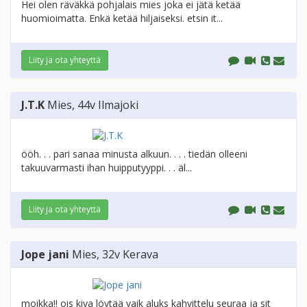
Hei olen räväkkä pohjalais mies joka ei jätä ketää
huomioimatta. Enkä ketää hiljaiseksi. etsin it...
Liity ja ota yhteyttä
J.T.K
Mies
, 44v
Ilmajoki
ööh. . . pari sanaa minusta alkuun. . . . tiedän olleeni
takuuvarmasti ihan huipputyyppi. . . äl...
Liity ja ota yhteyttä
Jope jani
Mies
, 32v
Kerava
moikka!! ois kiva löytää vaik aluks kahvittelu seuraa ja sit