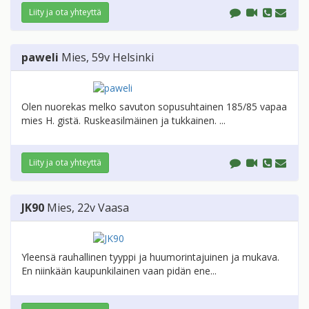
Liity ja ota yhteyttä
paweli
Mies
, 59v
Helsinki
Olen nuorekas melko savuton sopusuhtainen 185/85 vapaa
mies H. gistä. Ruskeasilmäinen ja tukkainen. ...
Liity ja ota yhteyttä
JK90
Mies
, 22v
Vaasa
Yleensä rauhallinen tyyppi ja huumorintajuinen ja mukava.
En niinkään kaupunkilainen vaan pidän ene...