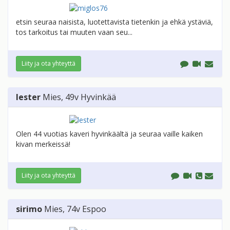
etsin seuraa naisista, luotettavista tietenkin ja ehkä ystäviä,
tos tarkoitus tai muuten vaan seu...
Liity ja ota yhteyttä
lester
Mies
, 49v
Hyvinkää
Olen 44 vuotias kaveri hyvinkäältä ja seuraa vaille kaiken
kivan merkeissä!
Liity ja ota yhteyttä
sirimo
Mies
, 74v
Espoo