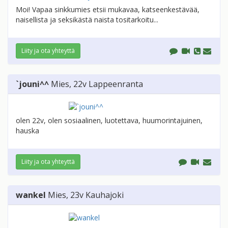
Moi! Vapaa sinkkumies etsii mukavaa, katseenkestävää,
naisellista ja seksikästä naista tositarkoitu...
Liity ja ota yhteyttä
`jouni^^
Mies
, 22v
Lappeenranta
olen 22v, olen sosiaalinen, luotettava, huumorintajuinen,
hauska
Liity ja ota yhteyttä
wankel
Mies
, 23v
Kauhajoki