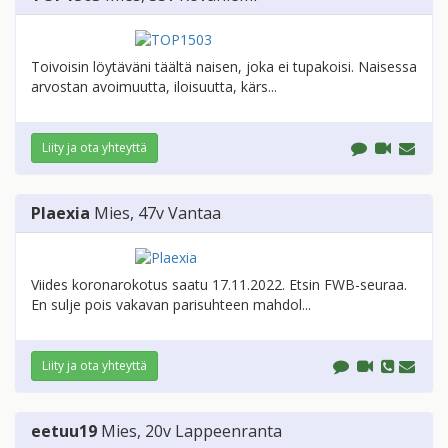
Toivoisin löytäväni täältä naisen, joka ei tupakoisi. Naisessa
arvostan avoimuutta, iloisuutta, kärs...
Liity ja ota yhteyttä
Plaexia
Mies
, 47v
Vantaa
Viides koronarokotus saatu 17.11.2022. Etsin FWB-seuraa.
En sulje pois vakavan parisuhteen mahdol...
Liity ja ota yhteyttä
eetuu19
Mies
, 20v
Lappeenranta