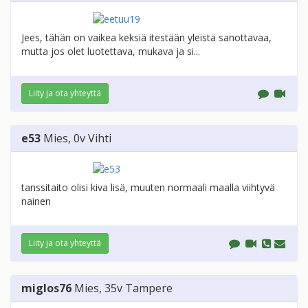
Jees, tähän on vaikea keksiä itestään yleistä sanottavaa,
mutta jos olet luotettava, mukava ja si...
Liity ja ota yhteyttä
e53
Mies
, 0v
Vihti
tanssitaito olisi kiva lisä, muuten normaali maalla viihtyvä
nainen
Liity ja ota yhteyttä
miglos76
Mies
, 35v
Tampere