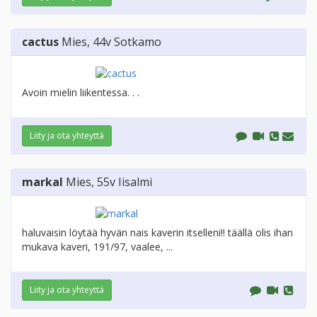
cactus
Mies
, 44v
Sotkamo
Avoin mielin liikentessa. . .
Liity ja ota yhteyttä
markal
Mies
, 55v
Iisalmi
haluvaisin löytää hyvän nais kaverin itselleni!! täällä olis ihan
mukava kaveri, 191/97, vaalee, ...
Liity ja ota yhteyttä