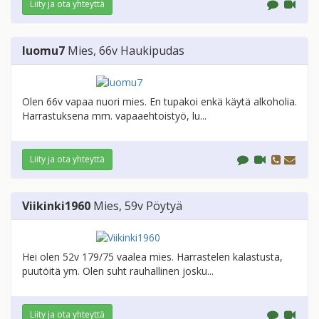
Liity ja ota yhteyttä
luomu7
Mies
, 66v
Haukipudas
Olen 66v vapaa nuori mies. En tupakoi enkä käytä alkoholia.
Harrastuksena mm. vapaaehtoistyö, lu...
Liity ja ota yhteyttä
Viikinki1960
Mies
, 59v
Pöytyä
Hei olen 52v 179/75 vaalea mies. Harrastelen kalastusta,
puutöitä ym. Olen suht rauhallinen josku...
Liity ja ota yhteyttä