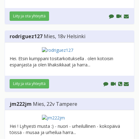
Liity ja ota yhteyttä
rodriguez127
Mies
, 18v
Helsinki
Hei. Etsin kumppani tositarkoituksella . olen kotoisin
espanjasta ja olen lihaksikkaat ja harra...
Liity ja ota yhteyttä
jm222jm
Mies
, 22v
Tampere
Hei ! Lyhyesti musta :) - nuori - urheilullinen - kokopäivä
töissä - musaa ja urheilua harra...