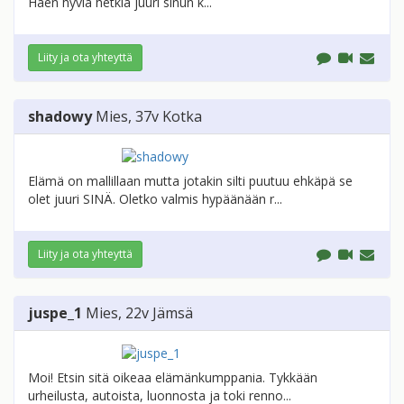
Haen hyviä hetkiä juuri sinun k...
Liity ja ota yhteyttä
shadowy
Mies
, 37v
Kotka
Elämä on mallillaan mutta jotakin silti puutuu ehkäpä se
olet juuri SINÄ. Oletko valmis hypäänään r...
Liity ja ota yhteyttä
juspe_1
Mies
, 22v
Jämsä
Moi! Etsin sitä oikeaa elämänkumppania. Tykkään
urheilusta, autoista, luonnosta ja toki renno...