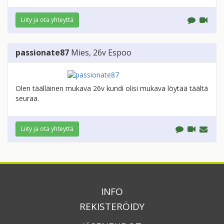
Liity ja ota yhteyttä
passionate87
Mies
, 26v
Espoo
Olen täälläinen mukava 26v kundi olisi mukava löytää täältä
seuraa.
Liity ja ota yhteyttä
INFO
REKISTERÖIDY