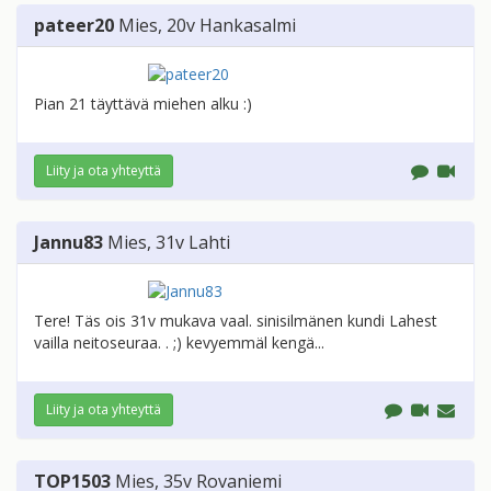
pateer20
Mies
, 20v
Hankasalmi
Pian 21 täyttävä miehen alku :)
Liity ja ota yhteyttä
Jannu83
Mies
, 31v
Lahti
Tere! Täs ois 31v mukava vaal. sinisilmänen kundi Lahest
vailla neitoseuraa. . ;) kevyemmäl kengä...
Liity ja ota yhteyttä
TOP1503
Mies
, 35v
Rovaniemi