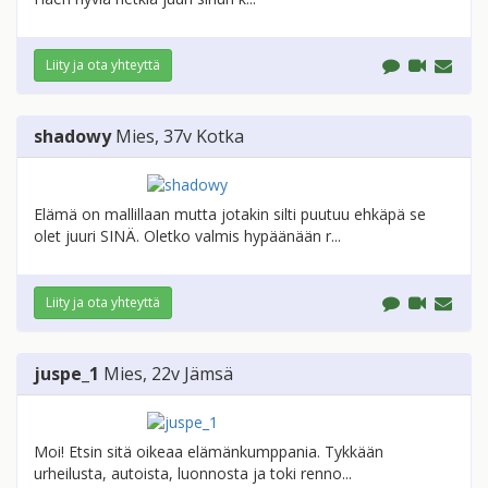
Liity ja ota yhteyttä
shadowy
Mies
, 37v
Kotka
Elämä on mallillaan mutta jotakin silti puutuu ehkäpä se
olet juuri SINÄ. Oletko valmis hypäänään r...
Liity ja ota yhteyttä
juspe_1
Mies
, 22v
Jämsä
Moi! Etsin sitä oikeaa elämänkumppania. Tykkään
urheilusta, autoista, luonnosta ja toki renno...