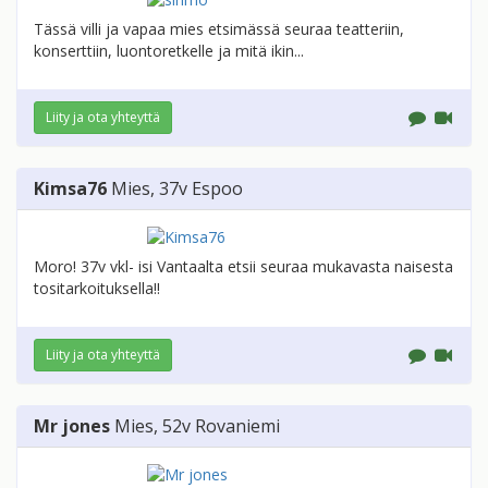
Tässä villi ja vapaa mies etsimässä seuraa teatteriin,
konserttiin, luontoretkelle ja mitä ikin...
Liity ja ota yhteyttä
Kimsa76
Mies
, 37v
Espoo
Moro! 37v vkl- isi Vantaalta etsii seuraa mukavasta naisesta
tositarkoituksella!!
Liity ja ota yhteyttä
Mr jones
Mies
, 52v
Rovaniemi