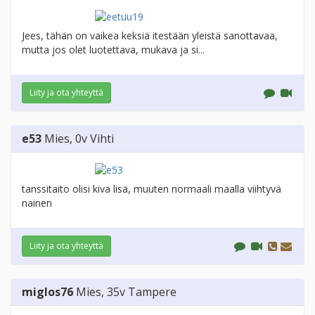
Jees, tähän on vaikea keksiä itestään yleistä sanottavaa,
mutta jos olet luotettava, mukava ja si...
Liity ja ota yhteyttä
e53
Mies
, 0v
Vihti
tanssitaito olisi kiva lisä, muuten normaali maalla viihtyvä
nainen
Liity ja ota yhteyttä
miglos76
Mies
, 35v
Tampere