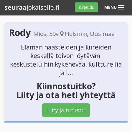
seuraa
jokaiselle.fi
Avaa
Kirjaudu
MENU
valikko
Rody
Mies
, 59v
Helsinki
,
Uusimaa
Elämän haasteiden ja kiireiden
keskellä toivon löytäväni
keskusteluihin kykenevää, kultturellia
ja l...
Kiinnostuitko?
Liity ja ota heti yhteyttä
Liity ja tutustu