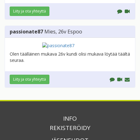
Liity ja ota yhteyttä
passionate87
Mies
, 26v
Espoo
Olen täälläinen mukava 26v kundi olisi mukava löytää täältä
seuraa.
Liity ja ota yhteyttä
INFO
REKISTERÖIDY