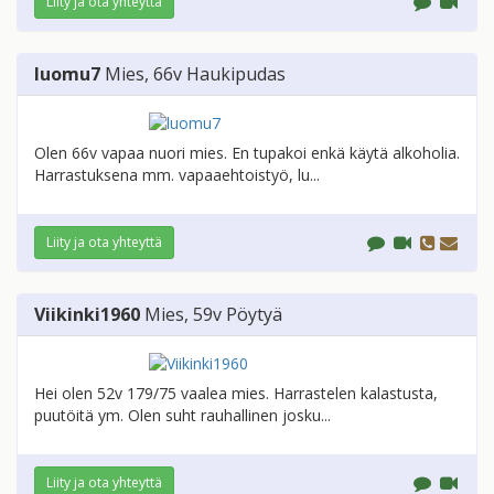
Liity ja ota yhteyttä
luomu7
Mies
, 66v
Haukipudas
Olen 66v vapaa nuori mies. En tupakoi enkä käytä alkoholia.
Harrastuksena mm. vapaaehtoistyö, lu...
Liity ja ota yhteyttä
Viikinki1960
Mies
, 59v
Pöytyä
Hei olen 52v 179/75 vaalea mies. Harrastelen kalastusta,
puutöitä ym. Olen suht rauhallinen josku...
Liity ja ota yhteyttä