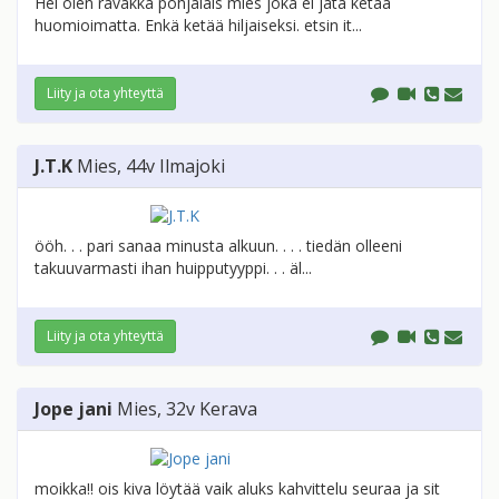
Hei olen räväkkä pohjalais mies joka ei jätä ketää
huomioimatta. Enkä ketää hiljaiseksi. etsin it...
Liity ja ota yhteyttä
J.T.K
Mies
, 44v
Ilmajoki
ööh. . . pari sanaa minusta alkuun. . . . tiedän olleeni
takuuvarmasti ihan huipputyyppi. . . äl...
Liity ja ota yhteyttä
Jope jani
Mies
, 32v
Kerava
moikka!! ois kiva löytää vaik aluks kahvittelu seuraa ja sit