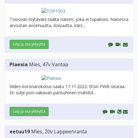
Toivoisin löytäväni täältä naisen, joka ei tupakoisi. Naisessa
arvostan avoimuutta, iloisuutta, kärs...
Liity ja ota yhteyttä
Plaexia
Mies
, 47v
Vantaa
Viides koronarokotus saatu 17.11.2022. Etsin FWB-seuraa.
En sulje pois vakavan parisuhteen mahdol...
Liity ja ota yhteyttä
eetuu19
Mies
, 20v
Lappeenranta