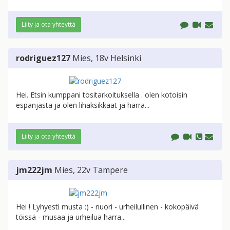
Liity ja ota yhteyttä
rodriguez127
Mies
, 18v
Helsinki
Hei. Etsin kumppani tositarkoituksella . olen kotoisin
espanjasta ja olen lihaksikkaat ja harra...
Liity ja ota yhteyttä
jm222jm
Mies
, 22v
Tampere
Hei ! Lyhyesti musta :) - nuori - urheilullinen - kokopäivä
töissä - musaa ja urheilua harra...