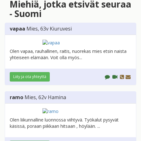
Miehiä, jotka etsivät seuraa
- Suomi
vapaa
Mies
, 63v
Kiuruvesi
Olen vapaa, rauhallinen, raitis, nuorekas mies etsin naista
yhteiseen elämään. Voit olla myös...
Liity ja ota yhteyttä
ramo
Mies
, 62v
Hamina
Olen liikunnalline luonnossa viihtyvä. Työkalut pysyvät
käsissä, poraan piikkaan hitsaan , höylään. ...