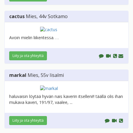
cactus
Mies
, 44v
Sotkamo
Avoin mielin liikentessa. . .
Liity ja ota yhteyttä
markal
Mies
, 55v
Iisalmi
haluvaisin löytää hyvän nais kaverin itselleni!! täällä olis ihan
mukava kaveri, 191/97, vaalee, ...
Liity ja ota yhteyttä