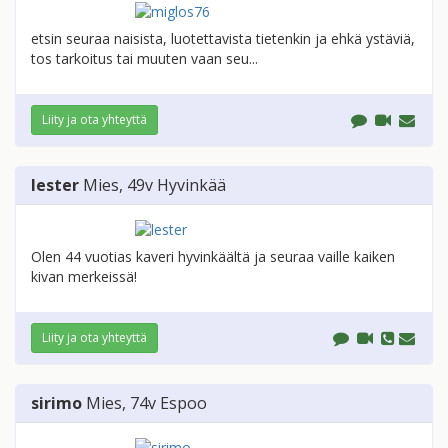
etsin seuraa naisista, luotettavista tietenkin ja ehkä ystäviä,
tos tarkoitus tai muuten vaan seu...
Liity ja ota yhteyttä
lester
Mies
, 49v
Hyvinkää
Olen 44 vuotias kaveri hyvinkäältä ja seuraa vaille kaiken
kivan merkeissä!
Liity ja ota yhteyttä
sirimo
Mies
, 74v
Espoo