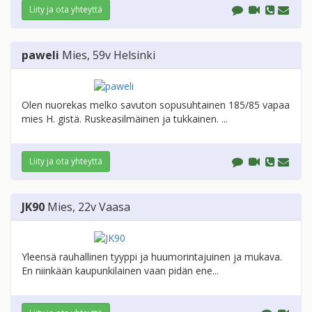
Liity ja ota yhteyttä
paweli
Mies
, 59v
Helsinki
Olen nuorekas melko savuton sopusuhtainen 185/85 vapaa
mies H. gistä. Ruskeasilmäinen ja tukkainen. ...
Liity ja ota yhteyttä
JK90
Mies
, 22v
Vaasa
Yleensä rauhallinen tyyppi ja huumorintajuinen ja mukava.
En niinkään kaupunkilainen vaan pidän ene...