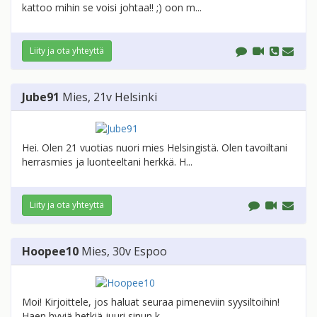
kattoo mihin se voisi johtaa!! ;) oon m...
Liity ja ota yhteyttä
Jube91
Mies
, 21v
Helsinki
Hei. Olen 21 vuotias nuori mies Helsingistä. Olen tavoiltani
herrasmies ja luonteeltani herkkä. H...
Liity ja ota yhteyttä
Hoopee10
Mies
, 30v
Espoo
Moi! Kirjoittele, jos haluat seuraa pimeneviin syysiltoihin!
Haen hyviä hetkiä juuri sinun k...