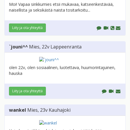
Moi! Vapaa sinkkumies etsii mukavaa, katseenkestävää,
naisellista ja seksikästä naista tositarkoitu...
Liity ja ota yhteyttä
`jouni^^
Mies
, 22v
Lappeenranta
olen 22v, olen sosiaalinen, luotettava, huumorintajuinen,
hauska
Liity ja ota yhteyttä
wankel
Mies
, 23v
Kauhajoki