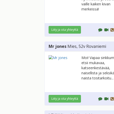
vaille kaiken kivan
merkeissä!
Liity ja ota yhteyttä
Mr jones
Mies
, 52v
Rovaniemi
Moi! Vapaa sinkkum
etsii mukavaa,
katseenkestävää,
naisellista ja seksik
naista tositarkoitu...
Liity ja ota yhteyttä