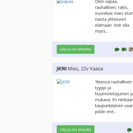
Olen vapaa,
rauhallinen, raitis,
nuorekas mies etsi
naista yhteiseen
elämään. Voit olla
myös...
Liity ja ota yhteyttä
JK90
Mies
, 22v
Vaasa
Yleensä rauhallinen
tyyppi ja
huumorintajuinen j
mukava. En niinkää
kaupunkilainen vaa
pidän ene...
Liity ja ota yhteyttä