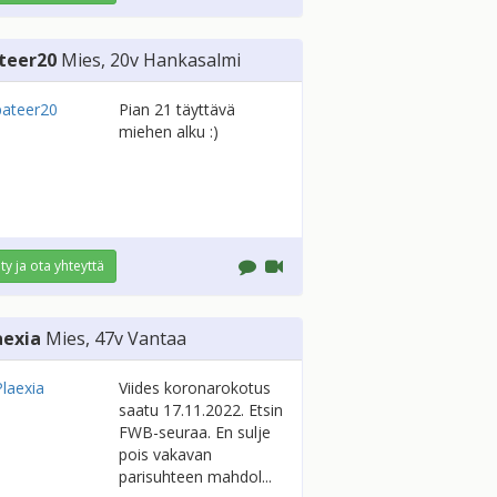
teer20
Mies
, 20v
Hankasalmi
Pian 21 täyttävä
miehen alku :)
ity ja ota yhteyttä
aexia
Mies
, 47v
Vantaa
Viides koronarokotus
saatu 17.11.2022. Etsin
FWB-seuraa. En sulje
pois vakavan
parisuhteen mahdol...