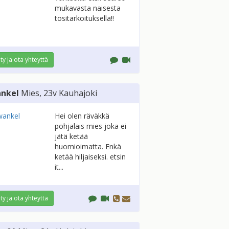
mukavasta naisesta
tositarkoituksella!!
ity ja ota yhteyttä
nkel
Mies
, 23v
Kauhajoki
Hei olen räväkkä
pohjalais mies joka ei
jätä ketää
huomioimatta. Enkä
ketää hiljaiseksi. etsin
it...
ity ja ota yhteyttä