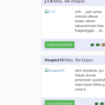
J.T.K
Mies
, 44v
Ilmajoki
ööh. . . pari sanaa
minusta alkuun. . . .
tiedän olleeni
takuuvarmasti ihan
huipputyyppi. . . äl...
Liity ja ota yhteyttä
Hoopee10
Mies
, 30v
Espoo
Moi! Kirjoittele, jos
haluat seuraa
pimeneviin syysiltoih
Haen hyviä hetkiä ju
sinun k...
Liity ja ota yhteyttä