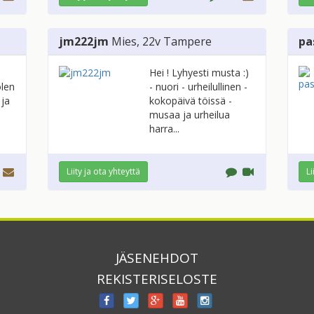
jm222jm
Mies
, 22v
Tampere
pa
Hei ! Lyhyesti musta :)
olen
- nuori - urheilullinen -
 ja
kokopäivä töissä -
musaa ja urheilua
harra...
Liity ja ota yhteyttä
Li
JÄSENEHDOT
REKISTERISELOSTE