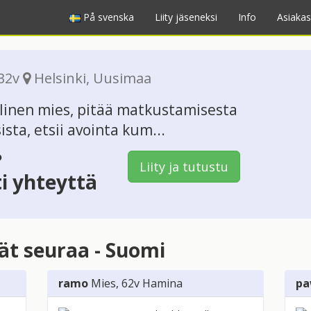
På svenska
Liity jäseneksi
Info
Asiakas
 32v
Helsinki
,
Uusimaa
llinen mies, pitää matkustamisesta
sta, etsii avointa kum...
?
Liity ja tutustu
ti yhteyttä
vät seuraa - Suomi
ramo
Mies
, 62v
Hamina
pa