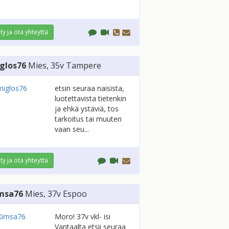
ity ja ota yhteyttä
glos76
Mies
, 35v
Tampere
etsin seuraa naisista,
luotettavista tietenkin
ja ehkä ystäviä, tos
tarkoitus tai muuten
vaan seu...
ity ja ota yhteyttä
msa76
Mies
, 37v
Espoo
Moro! 37v vkl- isi
Vantaalta etsii seuraa