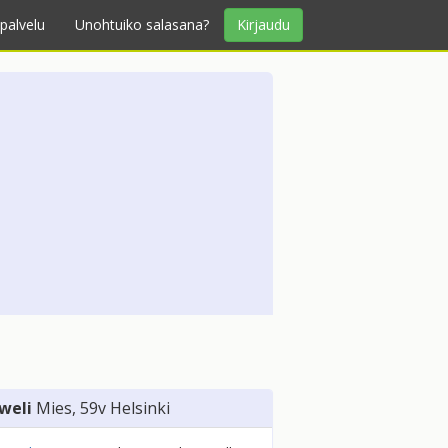
palvelu
Unohtuiko salasana?
Kirjaudu
weli
Mies
, 59v
Helsinki