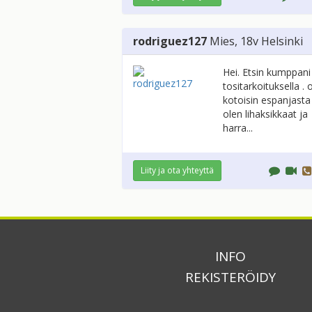
rodriguez127
Mies
, 18v
Helsinki
Hei. Etsin kumppani
tositarkoituksella . 
kotoisin espanjasta
olen lihaksikkaat ja
harra...
Liity ja ota yhteyttä
INFO
REKISTERÖIDY