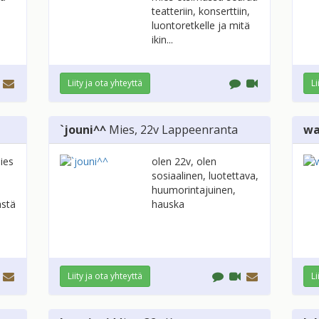
teatteriin, konserttiin,
luontoretkelle ja mitä
ikin...
Liity ja ota yhteyttä
Li
`jouni^^
Mies
, 22v
Lappeenranta
wa
ies
olen 22v, olen
sosiaalinen, luotettava,
huumorintajuinen,
ästä
hauska
Liity ja ota yhteyttä
Li