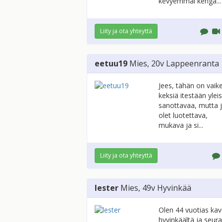
kevyemmäl kengä...
Liity ja ota yhteyttä
eetuu19
Mies
, 20v
Lappeenranta
Jees, tähän on vaik
keksiä itestään ylei
sanottavaa, mutta 
olet luotettava,
mukava ja si...
Liity ja ota yhteyttä
lester
Mies
, 49v
Hyvinkää
Olen 44 vuotias kav
hyvinkäältä ja seur