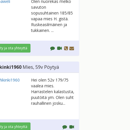
Olen nuorekas melko
savuton
sopusuhtainen 185/85
vapaa mies H. gistä.
Ruskeasilmäinen ja
tukkainen. ...
ity ja ota yhteyttä
ikinki1960
Mies
, 59v
Pöytyä
Hei olen 52v 179/75
vaalea mies.
Harrastelen kalastusta,
puutöitä ym. Olen suht
rauhallinen josku...
ity ja ota yhteyttä