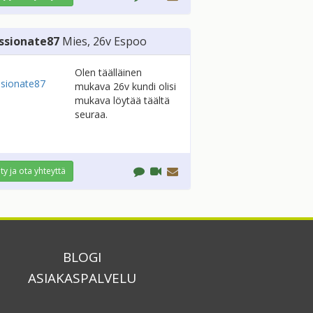
ssionate87
Mies
, 26v
Espoo
Olen täälläinen
mukava 26v kundi olisi
mukava löytää täältä
seuraa.
ity ja ota yhteyttä
BLOGI
ASIAKASPALVELU