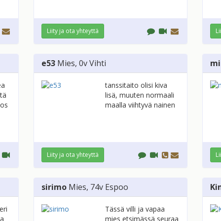
Liity ja ota yhteyttä
Li
e53
Mies
, 0v
Vihti
mi
ea
tanssitaito olisi kiva
stä
lisä, muuten normaali
jos
maalla viihtyvä nainen
Liity ja ota yhteyttä
Li
sirimo
Mies
, 74v
Espoo
Ki
eri
Tässä villi ja vapaa
aa
mies etsimässä seuraa