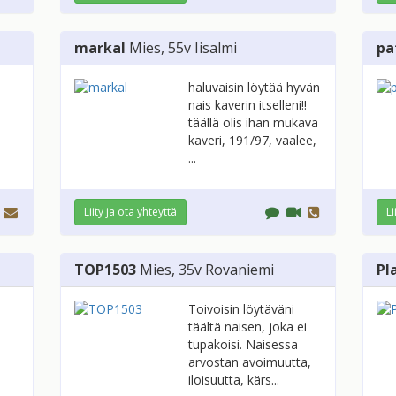
markal
Mies
, 55v
Iisalmi
pa
haluvaisin löytää hyvän
nais kaverin itselleni!!
täällä olis ihan mukava
kaveri, 191/97, vaalee,
...
Liity ja ota yhteyttä
Li
TOP1503
Mies
, 35v
Rovaniemi
Pl
Toivoisin löytäväni
täältä naisen, joka ei
tupakoisi. Naisessa
arvostan avoimuutta,
iloisuutta, kärs...