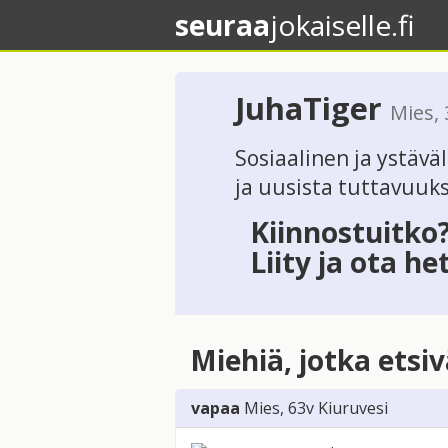
seuraa
jokaiselle.fi
JuhaTiger
Mies
,
Sosiaalinen ja ystävä
ja uusista tuttavuuksi
Kiinnostuitko
Liity ja ota he
Miehiä, jotka etsi
vapaa
Mies
, 63v
Kiuruvesi