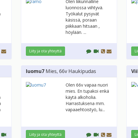
Olen liikunnalline
luonnossa viihtyvä.
n
Työkalut pysyvät
käsissä, poraan
piikkaan hitsaan ,
höylään. ...
Liity ja ota yhteyttä
Li
luomu7
Mies
, 66v
Haukipudas
Vi
Olen 66v vapaa nuori
mies. En tupakoi enkä
a
käytä alkoholia.
n
Harrastuksena mm.
n
vapaaehtoistyö, lu...
Liity ja ota yhteyttä
Li