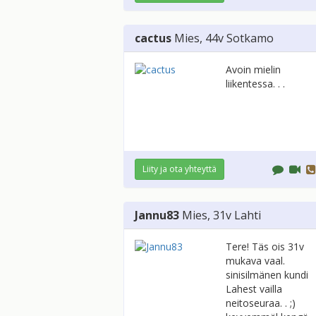
cactus
Mies
, 44v
Sotkamo
Avoin mielin
liikentessa. . .
Liity ja ota yhteyttä
Jannu83
Mies
, 31v
Lahti
Tere! Täs ois 31v
mukava vaal.
sinisilmänen kundi
Lahest vailla
neitoseuraa. . ;)