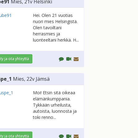
be91
Mies
, 21v
Helsinki
Hei. Olen 21 vuotias
nuori mies Helsingistä.
Olen tavoiltani
herrasmies ja
luonteeltani herkkä. H...
ity ja ota yhteyttä
spe_1
Mies
, 22v
Jämsä
Moi! Etsin sitä oikeaa
elämänkumppania.
Tykkään urheilusta,
autoista, luonnosta ja
toki renno...
ity ja ota yhteyttä