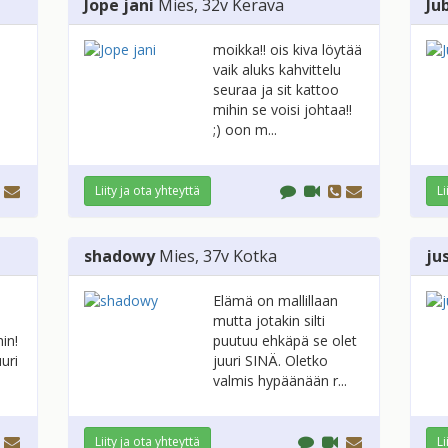
Jope jani
Mies
, 32v
Kerava
Ju
moikka!! ois kiva löytää
vaik aluks kahvittelu
seuraa ja sit kattoo
mihin se voisi johtaa!!
;) oon m...
Liity ja ota yhteyttä
Li
shadowy
Mies
, 37v
Kotka
ju
Elämä on mallillaan
mutta jotakin silti
in!
puutuu ehkäpä se olet
uri
juuri SINÄ. Oletko
valmis hypäänään r...
Liity ja ota yhteyttä
Li