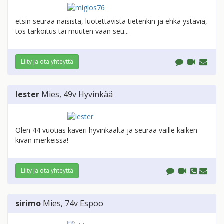
etsin seuraa naisista, luotettavista tietenkin ja ehkä ystäviä,
tos tarkoitus tai muuten vaan seu...
Liity ja ota yhteyttä
lester
Mies
, 49v
Hyvinkää
Olen 44 vuotias kaveri hyvinkäältä ja seuraa vaille kaiken
kivan merkeissä!
Liity ja ota yhteyttä
sirimo
Mies
, 74v
Espoo