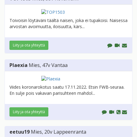
Toivoisin löytäväni täältä naisen, joka ei tupakoisi. Naisessa
arvostan avoimuutta, iloisuutta, kärs...
Liity ja ota yhteyttä
Plaexia
Mies
, 47v
Vantaa
Viides koronarokotus saatu 17.11.2022. Etsin FWB-seuraa.
En sulje pois vakavan parisuhteen mahdol...
Liity ja ota yhteyttä
eetuu19
Mies
, 20v
Lappeenranta