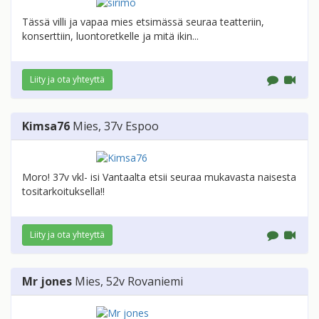
Tässä villi ja vapaa mies etsimässä seuraa teatteriin,
konserttiin, luontoretkelle ja mitä ikin...
Liity ja ota yhteyttä
Kimsa76
Mies
, 37v
Espoo
Moro! 37v vkl- isi Vantaalta etsii seuraa mukavasta naisesta
tositarkoituksella!!
Liity ja ota yhteyttä
Mr jones
Mies
, 52v
Rovaniemi