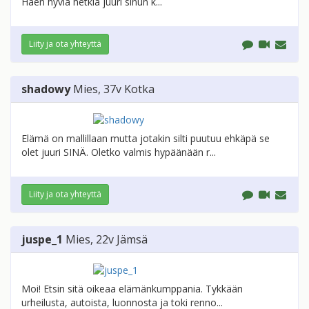
Haen hyviä hetkiä juuri sinun k...
Liity ja ota yhteyttä
shadowy
Mies
, 37v
Kotka
Elämä on mallillaan mutta jotakin silti puutuu ehkäpä se
olet juuri SINÄ. Oletko valmis hypäänään r...
Liity ja ota yhteyttä
juspe_1
Mies
, 22v
Jämsä
Moi! Etsin sitä oikeaa elämänkumppania. Tykkään
urheilusta, autoista, luonnosta ja toki renno...