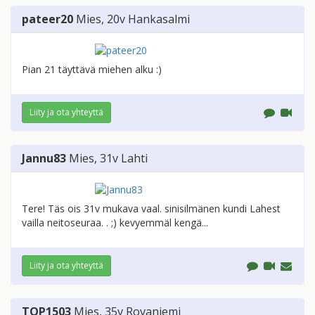
pateer20
Mies
, 20v
Hankasalmi
Pian 21 täyttävä miehen alku :)
Liity ja ota yhteyttä
Jannu83
Mies
, 31v
Lahti
Tere! Täs ois 31v mukava vaal. sinisilmänen kundi Lahest
vailla neitoseuraa. . ;) kevyemmäl kengä...
Liity ja ota yhteyttä
TOP1503
Mies
, 35v
Rovaniemi