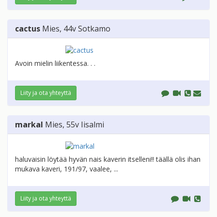
cactus
Mies
, 44v
Sotkamo
Avoin mielin liikentessa. . .
Liity ja ota yhteyttä
markal
Mies
, 55v
Iisalmi
haluvaisin löytää hyvän nais kaverin itselleni!! täällä olis ihan
mukava kaveri, 191/97, vaalee, ...
Liity ja ota yhteyttä