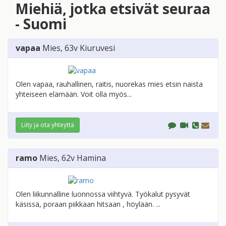
Miehiä, jotka etsivät seuraa
- Suomi
vapaa
Mies
, 63v
Kiuruvesi
Olen vapaa, rauhallinen, raitis, nuorekas mies etsin naista
yhteiseen elämään. Voit olla myös...
Liity ja ota yhteyttä
ramo
Mies
, 62v
Hamina
Olen liikunnalline luonnossa viihtyvä. Työkalut pysyvät
käsissä, poraan piikkaan hitsaan , höylään. ...