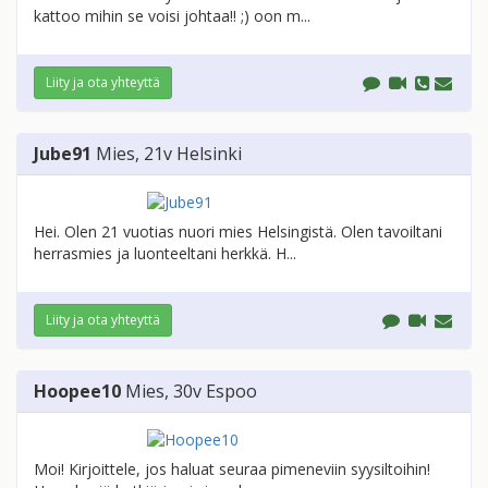
kattoo mihin se voisi johtaa!! ;) oon m...
Liity ja ota yhteyttä
Jube91
Mies
, 21v
Helsinki
Hei. Olen 21 vuotias nuori mies Helsingistä. Olen tavoiltani
herrasmies ja luonteeltani herkkä. H...
Liity ja ota yhteyttä
Hoopee10
Mies
, 30v
Espoo
Moi! Kirjoittele, jos haluat seuraa pimeneviin syysiltoihin!