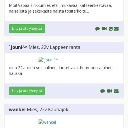
Moi! Vapaa sinkkumies etsii mukavaa, katseenkestävää,
naisellista ja seksikästä naista tositarkoitu...
Liity ja ota yhteyttä
`jouni^^
Mies
, 22v
Lappeenranta
olen 22v, olen sosiaalinen, luotettava, huumorintajuinen,
hauska
Liity ja ota yhteyttä
wankel
Mies
, 23v
Kauhajoki