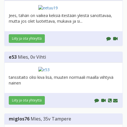
Jees, tähän on vaikea keksiä itestään yleistä sanottavaa,
mutta jos olet luotettava, mukava ja si...
Liity ja ota yhteyttä
e53
Mies
, 0v
Vihti
tanssitaito olisi kiva lisä, muuten normaali maalla viihtyvä
nainen
Liity ja ota yhteyttä
miglos76
Mies
, 35v
Tampere