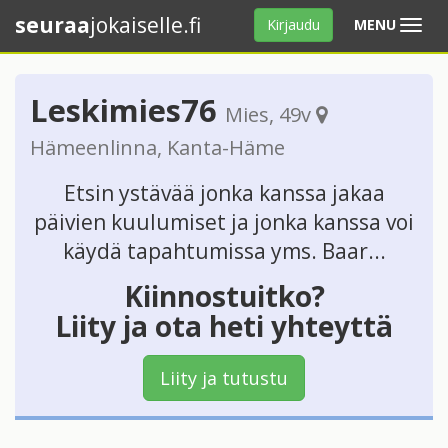
seuraa
jokaiselle.fi
Avaa
Kirjaudu
MENU
valikko
Leskimies76
Mies
, 49v
Hämeenlinna
,
Kanta-Häme
Etsin ystävää jonka kanssa jakaa
päivien kuulumiset ja jonka kanssa voi
käydä tapahtumissa yms. Baar...
Kiinnostuitko?
Liity ja ota heti yhteyttä
Liity ja tutustu