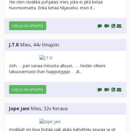
Hei olen räväkkä pohjalais mies joka ei jätä ketää
huomioimatta. Enkä ketää hiljaiseksi. etsin it...
Liity ja ota yhteyttä
J.T.K
Mies
, 44v
Ilmajoki
ööh. . . pari sanaa minusta alkuun. . . . tiedän olleeni
takuuvarmasti ihan huipputyyppi. . . äl...
Liity ja ota yhteyttä
Jope jani
Mies
, 32v
Kerava
moikka!! ois kiva löytää vaik aluks kahvittelu seuraa ja sit