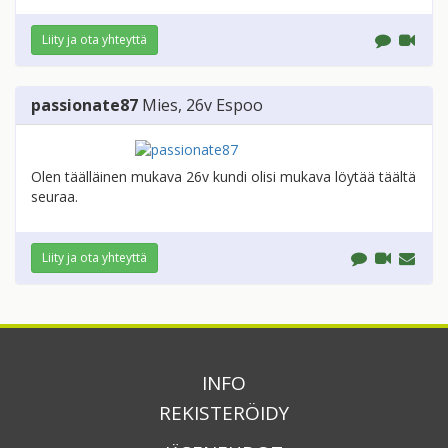
Liity ja ota yhteyttä
passionate87
Mies
, 26v
Espoo
Olen täälläinen mukava 26v kundi olisi mukava löytää täältä
seuraa.
Liity ja ota yhteyttä
INFO
REKISTERÖIDY