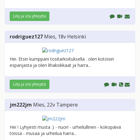
Liity ja ota yhteyttä
rodriguez127
Mies
, 18v
Helsinki
Hei. Etsin kumppani tositarkoituksella . olen kotoisin
espanjasta ja olen lihaksikkaat ja harra...
Liity ja ota yhteyttä
jm222jm
Mies
, 22v
Tampere
Hei ! Lyhyesti musta :) - nuori - urheilullinen - kokopäivä
töissä - musaa ja urheilua harra...