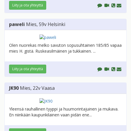
Liity ja ota yhteyttä
paweli
Mies
, 59v
Helsinki
Olen nuorekas melko savuton sopusuhtainen 185/85 vapaa
mies H. gistä. Ruskeasilmäinen ja tukkainen. ...
Liity ja ota yhteyttä
JK90
Mies
, 22v
Vaasa
Yleensä rauhallinen tyyppi ja huumorintajuinen ja mukava.
En niinkään kaupunkilainen vaan pidän ene...