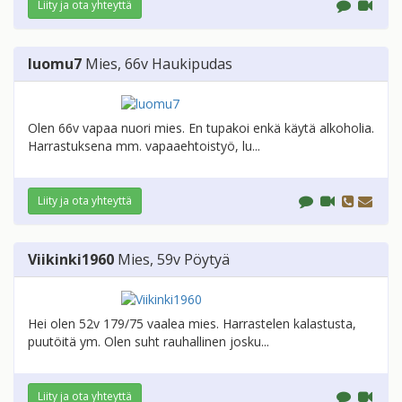
Liity ja ota yhteyttä
luomu7
Mies
, 66v
Haukipudas
Olen 66v vapaa nuori mies. En tupakoi enkä käytä alkoholia.
Harrastuksena mm. vapaaehtoistyö, lu...
Liity ja ota yhteyttä
Viikinki1960
Mies
, 59v
Pöytyä
Hei olen 52v 179/75 vaalea mies. Harrastelen kalastusta,
puutöitä ym. Olen suht rauhallinen josku...
Liity ja ota yhteyttä