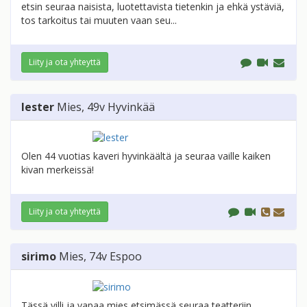
etsin seuraa naisista, luotettavista tietenkin ja ehkä ystäviä,
tos tarkoitus tai muuten vaan seu...
Liity ja ota yhteyttä
lester
Mies
, 49v
Hyvinkää
Olen 44 vuotias kaveri hyvinkäältä ja seuraa vaille kaiken
kivan merkeissä!
Liity ja ota yhteyttä
sirimo
Mies
, 74v
Espoo
Tässä villi ja vapaa mies etsimässä seuraa teatteriin,