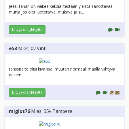
Jees, tähän on vaikea keksiä itestään yleistä sanottavaa,
mutta jos olet luotettava, mukava ja si...
Liity ja ota yhteyttä
e53
Mies
, 0v
Vihti
tanssitaito olisi kiva lisä, muuten normaali maalla viihtyvä
nainen
Liity ja ota yhteyttä
miglos76
Mies
, 35v
Tampere