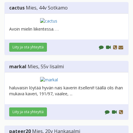
cactus
Mies
, 44v
Sotkamo
Avoin mielin liikentessa. . .
Liity ja ota yhteyttä
markal
Mies
, 55v
Iisalmi
haluvaisin löytää hyvän nais kaverin itselleni!! täällä olis ihan
mukava kaveri, 191/97, vaalee, ...
Liity ja ota yhteyttä
pateer20
Mies
, 20v
Hankasalmi