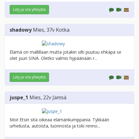
Liity ja ota yhteyttä
shadowy
Mies
, 37v
Kotka
Elämä on mallillaan mutta jotakin silti puutuu ehkäpä se
olet juuri SINÄ. Oletko valmis hypäänään r...
Liity ja ota yhteyttä
juspe_1
Mies
, 22v
Jämsä
Moi! Etsin sitä oikeaa elämänkumppania. Tykkään
urheilusta, autoista, luonnosta ja toki renno...