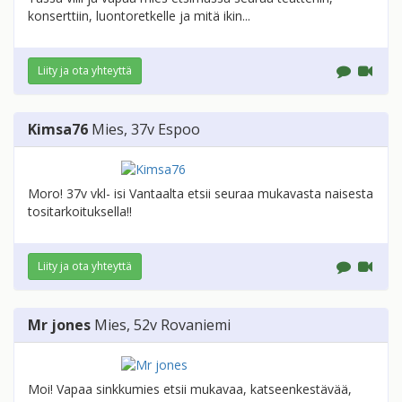
konserttiin, luontoretkelle ja mitä ikin...
Liity ja ota yhteyttä
Kimsa76
Mies
, 37v
Espoo
Moro! 37v vkl- isi Vantaalta etsii seuraa mukavasta naisesta
tositarkoituksella!!
Liity ja ota yhteyttä
Mr jones
Mies
, 52v
Rovaniemi
Moi! Vapaa sinkkumies etsii mukavaa, katseenkestävää,