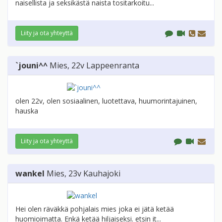
naisellista ja seksikästä naista tositarkoitu...
Liity ja ota yhteyttä
`jouni^^
Mies
, 22v
Lappeenranta
olen 22v, olen sosiaalinen, luotettava, huumorintajuinen,
hauska
Liity ja ota yhteyttä
wankel
Mies
, 23v
Kauhajoki
Hei olen räväkkä pohjalais mies joka ei jätä ketää
huomioimatta. Enkä ketää hiljaiseksi. etsin it...