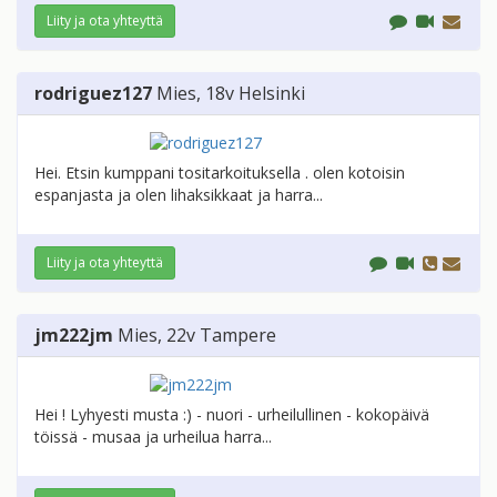
Liity ja ota yhteyttä
rodriguez127
Mies
, 18v
Helsinki
Hei. Etsin kumppani tositarkoituksella . olen kotoisin
espanjasta ja olen lihaksikkaat ja harra...
Liity ja ota yhteyttä
jm222jm
Mies
, 22v
Tampere
Hei ! Lyhyesti musta :) - nuori - urheilullinen - kokopäivä
töissä - musaa ja urheilua harra...