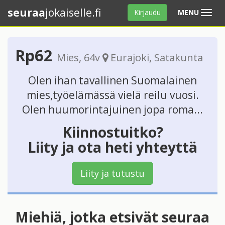
seuraa
jokaiselle.fi
Avaa
Kirjaudu
MENU
valikko
Rp62
Mies
, 64v
Eurajoki
,
Satakunta
Olen ihan tavallinen Suomalainen
mies,työelämässä vielä reilu vuosi.
Olen huumorintajuinen jopa roma...
Kiinnostuitko?
Liity ja ota heti yhteyttä
Liity ja tutustu
Miehiä, jotka etsivät seuraa