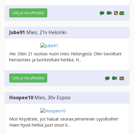
Liity ja ota yhteyttä
Jube91
Mies
, 21v
Helsinki
Hei. Olen 21 vuotias nuori mies Helsingistä. Olen tavoiltani
herrasmies ja luonteeltani herkkä. H...
Liity ja ota yhteyttä
Hoopee10
Mies
, 30v
Espoo
Moi! Kirjoittele, jos haluat seuraa pimeneviin syysiltoihin!
Haen hyviä hetkiä juuri sinun k...