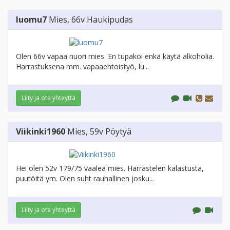
luomu7
Mies
, 66v
Haukipudas
Olen 66v vapaa nuori mies. En tupakoi enkä käytä alkoholia.
Harrastuksena mm. vapaaehtoistyö, lu...
Liity ja ota yhteyttä
Viikinki1960
Mies
, 59v
Pöytyä
Hei olen 52v 179/75 vaalea mies. Harrastelen kalastusta,
puutöitä ym. Olen suht rauhallinen josku...
Liity ja ota yhteyttä