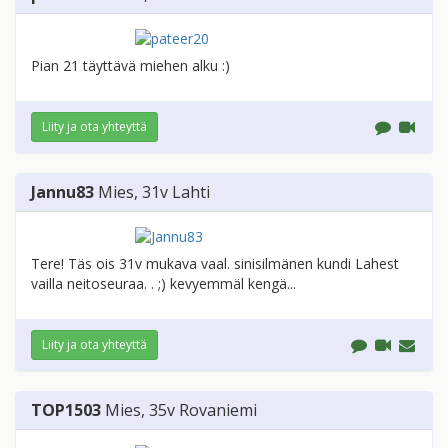
Pian 21 täyttävä miehen alku :)
Liity ja ota yhteyttä
Jannu83
Mies
, 31v
Lahti
Tere! Täs ois 31v mukava vaal. sinisilmänen kundi Lahest
vailla neitoseuraa. . ;) kevyemmäl kengä...
Liity ja ota yhteyttä
TOP1503
Mies
, 35v
Rovaniemi