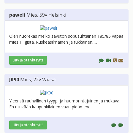
paweli
Mies
, 59v
Helsinki
Olen nuorekas melko savuton sopusuhtainen 185/85 vapaa
mies H. gistä. Ruskeasilmäinen ja tukkainen. ...
Liity ja ota yhteyttä
JK90
Mies
, 22v
Vaasa
Yleensä rauhallinen tyyppi ja huumorintajuinen ja mukava.
En niinkään kaupunkilainen vaan pidän ene...
Liity ja ota yhteyttä