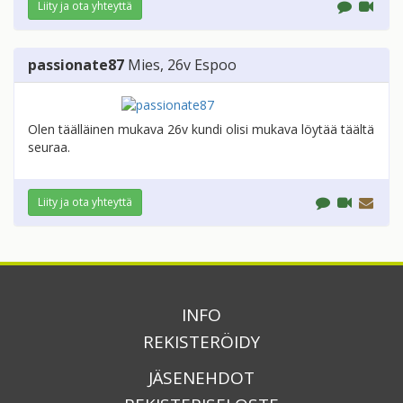
Liity ja ota yhteyttä
passionate87
Mies
, 26v
Espoo
Olen täälläinen mukava 26v kundi olisi mukava löytää täältä
seuraa.
Liity ja ota yhteyttä
INFO
REKISTERÖIDY
JÄSENEHDOT