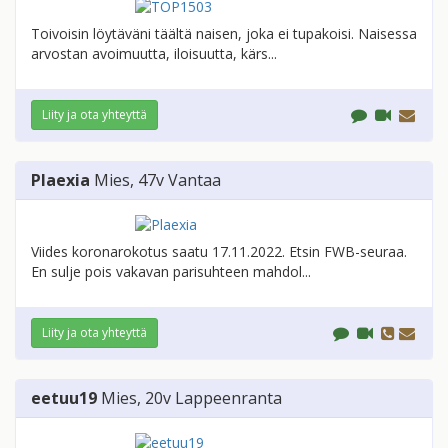
Toivoisin löytäväni täältä naisen, joka ei tupakoisi. Naisessa
arvostan avoimuutta, iloisuutta, kärs...
Liity ja ota yhteyttä
Plaexia
Mies
, 47v
Vantaa
Viides koronarokotus saatu 17.11.2022. Etsin FWB-seuraa.
En sulje pois vakavan parisuhteen mahdol...
Liity ja ota yhteyttä
eetuu19
Mies
, 20v
Lappeenranta