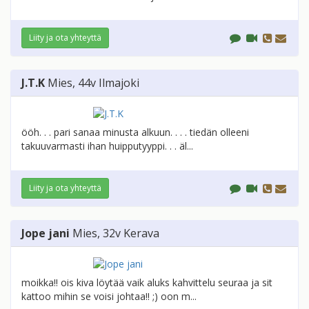
Liity ja ota yhteyttä
J.T.K
Mies
, 44v
Ilmajoki
ööh. . . pari sanaa minusta alkuun. . . . tiedän olleeni
takuuvarmasti ihan huipputyyppi. . . äl...
Liity ja ota yhteyttä
Jope jani
Mies
, 32v
Kerava
moikka!! ois kiva löytää vaik aluks kahvittelu seuraa ja sit
kattoo mihin se voisi johtaa!! ;) oon m...