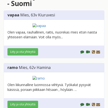
- Suomi
vapaa
Mies
, 63v
Kiuruvesi
Olen vapaa, rauhallinen, raitis, nuorekas mies etsin naista
yhteiseen elämään. Voit olla myös...
Liity ja ota yhteyttä
ramo
Mies
, 62v
Hamina
Olen liikunnalline luonnossa viihtyvä. Työkalut pysyvät
käsissä, poraan piikkaan hitsaan , höylään. ...
Liity ja ota yhteyttä